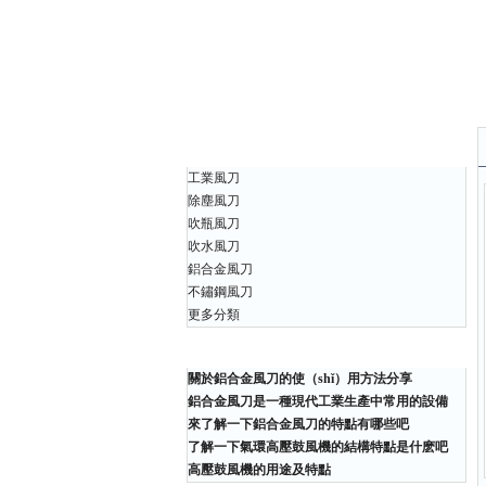
產品中心
工業風刀
除塵風刀
吹瓶風刀
吹水風刀
鋁合金風刀
不鏽鋼風刀
更多分類
相關文章
關於鋁合金風刀的使（shǐ）用方法分享
鋁合金風刀是一種現代工業生產中常用的設備
來了解一下鋁合金風刀的特點有哪些吧
了解一下氣環高壓鼓風機的結構特點是什麽吧
高壓鼓風機的用途及特點