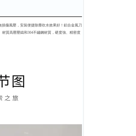
g）量無損傷風壓，安裝便捷除塵吹水效果好！鋁合金風刀
n）材質高壓壓鑄和304不鏽鋼材質，硬度強、精密度