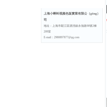
聯係方式
上海小蝌蚪视频色版實業有限公（gōng）
司
地址：上海市鬆江區泗涇鎮永強路98號2棟
209室
E-mail：2980897877@qq.com