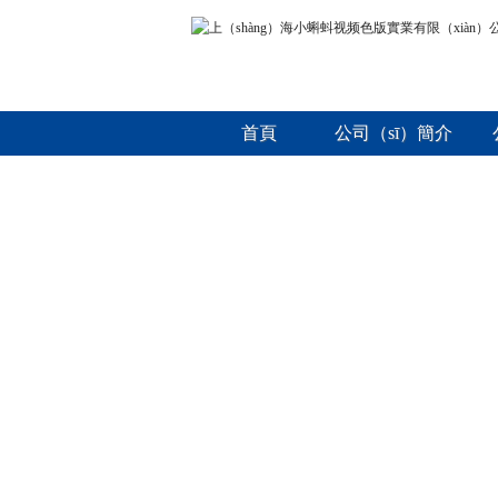
首頁
公司（sī）簡介