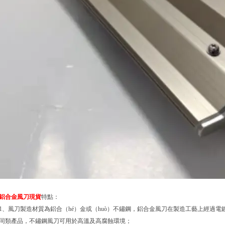
鋁合金風刀現貨
特點：
1、風刀製造材質為鋁合（hé）金或（huò）不鏽鋼，鋁合金風刀在製造工藝上經過電鍍（
同類產品，不鏽鋼風刀可用於高溫及高腐蝕環境；