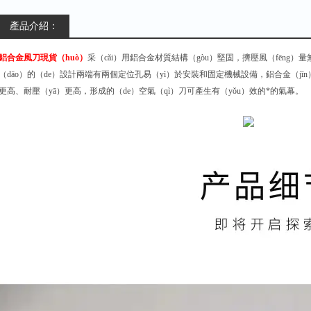
產品介紹：
鋁合金風刀現貨（huò）
采（cǎi）用鋁合金材質結構（gòu）堅固，擠壓風（fēn
（dāo）的（de）設計兩端有兩個定位孔易（yì）於安裝和固定機械設備，鋁合金（jī
更高、耐壓（yā）更高，形成的（de）空氣（qì）刀可產生有（yǒu）效的*的氣幕。