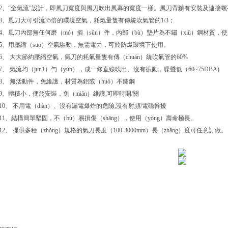
2、“全氣流"設計，即風刀寬度與風刀吹出風幕的寬度一樣。風刀背麵有安裝及連接
3、風刀大可引流35倍的環境空氣，耗氣量隻有傳統吹氣管的1/3；
4、風刀內部無任何磨（mó）損（sǔn）件，內部（bù）墊片為不鏽（xiù）鋼材質，使用（
5、用壓縮（suō）空氣驅動，無需電力，可於防爆環境下使用。
6、 大大節約壓縮空氣，氣刀的耗氣量隻有傳（chuán）統吹氣管的60%
7、 氣流均（jun1）勻（yún），成一條直線吹出、沒有振動，噪聲低（60~75DBA)
8、 無活動件，免維護，材質為鋁或（huò）不鏽鋼
9、體積小，便於安裝，免（miǎn）維護,可即時開/關
10、 不用電（diàn）、沒有漏電爆炸的危險,沒有射頻/電磁幹擾
11、結構簡單堅固，不（bú）易損傷（shāng），使用（yòng）壽命極長。
12、 提供多種（zhǒng）規格的氣刀長度（100-3000mm）長（zhǎng）度可任意訂做。