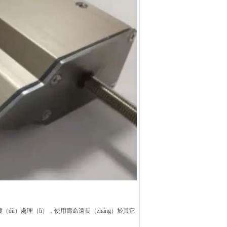
dù）處理（lǐ），使用壽命遠長（zhǎng）於其它