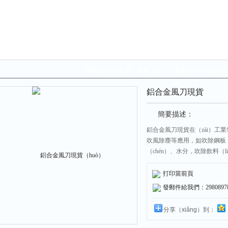
當前位（wèi）置：
首頁（yè）
>
產品中（zhōng）心
鋁合金風刀現貨
簡要描述：
鋁合金風刀現貨在（zài）工業領
吹風除塵等應用，如吹除鋼板（
（chén）、水分，吹除飲料（
（chú）產品表（biǎo）麵
帶清（qīng）理等。也適合（h
打印當前頁
幹（gàn）燥（zào），吹（c
發郵件給我們：298089787
分享（xiǎng）到：