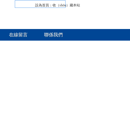
設為首頁
收（shōu）藏本站
|
在線留言
聯係我們