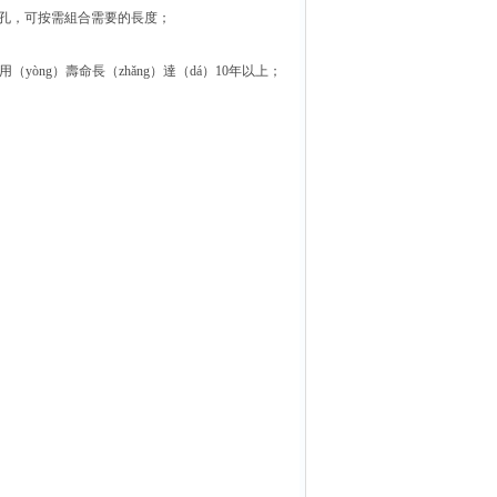
螺孔，可按需組合需要的長度；
yòng）壽命長（zhǎng）達（dá）10年以上；