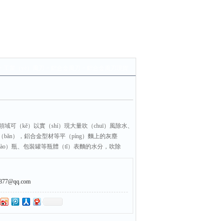
>
工業（yè）風刀
>
鋁合金風刀
> 鋁合金風刀現貨
域可（kě）以實（shí）現大量吹（chuī）風除水、
bǎn），鋁合金型材等平（píng）麵上的灰塵
liào）瓶、包裝罐等瓶體（tǐ）表麵的水分，吹除
的雜質灰塵，殘液，外包裝上的水（shuǐ）分，以及傳送
é）於吹氣、除水、除（chú）塵、吹水（shuǐ）分除
huī）風冷卻等等。
7@qq.com