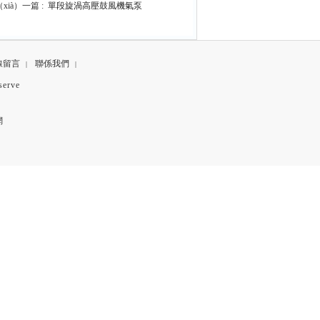
ià）一篇 :
單段旋渦高壓鼓風機氣泵
線留言
聯係我們
|
|
erve
網