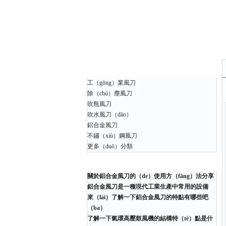
產品中（zhōng）心
當
工（gōng）業風刀
（g
除（chú）塵風刀
吹瓶風刀
吹水風刀（dāo）
鋁合金風刀
不鏽（xiù）鋼風刀
更多（duō）分類
相關文章
關於鋁合金風刀的（de）使用方（fāng）法分享
鋁合金風刀是一種現代工業生產中常用的設備
來（lái）了解一下鋁合金風刀的特點有哪些吧
（ba）
了解一下氣環高壓鼓風機的結構特（tè）點是什