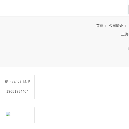
首頁
公司簡介
|
|
上海小
聯係方式
楊（yáng）經理
13651894464
在線客服
用（yòng）心服務