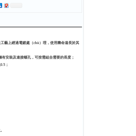
製造工藝上經過電鍍處（chù）理，使用壽命遠長於其
刀背麵有安裝及連接螺孔，可按需組合需要的長度；
/3；
；
做。