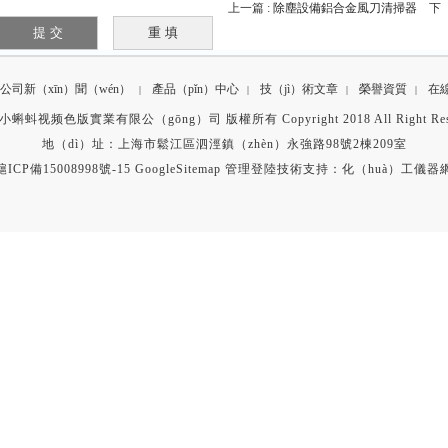
上一篇 :
除塵設備鋁合金風刀清掃器
下（x
公司新（xīn）聞（wén）
產品（pǐn）中心
技（jì）術文章
榮譽資質
在
|
|
|
|
蝌蚪视频色版實業有限公（gōng）司 版權所有 Copyright 2018 All Right Res
地（dì）址：上海市鬆江區泗涇鎮（zhèn）永強路98號2棟209室
滬ICP備15008998號-15
GoogleSitemap
管理登陸
技術支持：
化（huà）工儀器