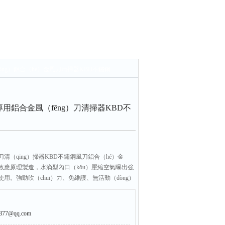
（yòng）鋁合（hé）金風刀清掃器KBD不鏽鋼
廠專用鋁合金風（fēng）刀清掃器KBD不
刀清（qīng）掃器KBD不鏽鋼風刀鋁合（hé）金
達效應原理製造，水滴型內口（kǒu）壓縮空氣曝出強
用。強勁吹（chuī）力、免維護、無活動（dòng）
勻、強力低噪、流（liú）量可（kě）調、結構簡
7@qq.com