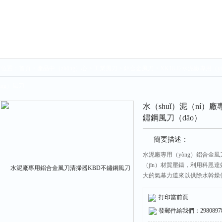
前位置：
首頁
>
產品中（zhōng）心
>
工業風刀
>
鋁合金風刀
> XK18-I2水泥廠專用
āng）風刀
水（shuǐ）泥（ní）
鏽鋼風刀（dāo）
簡要描述：
水泥廠專用（yòng）鋁合金風
（jīn）材質壓鑄，利用科恩
大的氣幕力道來以供除水幹燥使
件、無電氣件、氣流（liú）均
潔！
打印當前頁
發郵件給我們：298089787