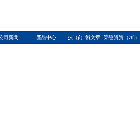
公司新聞
產品中心
技（jì）術文章
榮譽資質（zhì）