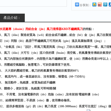
分享到：
產品介紹：
水泥廠專（zhuān）用鋁合金（jīn）風刀清掃器KBD不鏽鋼風刀
的
特點：
1、風刀（dāo）製造材質為（wéi）鋁合金或不鏽鋼，鋁合（hé）金（jīn）風刀在
它（tā）同類（lèi）產品，不鏽鋼風刀可用於高（gāo）溫及高腐蝕環境（jìng）；
2、“全氣流（liú）"設計，即風刀寬度與風（fēng）刀吹出風幕的寬度*一樣。風
3、風刀（dāo）大可引（yǐn）流35倍的環（huán）境空氣，耗氣量隻有傳統吹氣管的1
4、風刀內部無任何磨損件，內部墊片為不鏽鋼材質，使（shǐ）用壽命長達10年以上
5、用壓縮空氣驅動，無需電力，可於防爆環境下使用。
6、 大大節約壓縮空氣，氣刀的耗氣量隻有傳統吹氣管的60%
7、 氣流均勻，成一條直線吹出、沒有振動，噪聲低（60~75DBA)
8、 無活動件，免維護，材質為鋁或不鏽鋼
9、體積小，便於安裝，免維護,可即時開/關
10、 不用電、沒有漏電爆炸的（de）危險（xiǎn）,沒有射頻/電磁幹擾（rǎo）
11、結構簡單堅固，不易損（sǔn）傷，使用壽命極長。
12、 提供多種規格（gé）的（de）氣刀長度（100-3000mm）長度可任意訂（dìng）