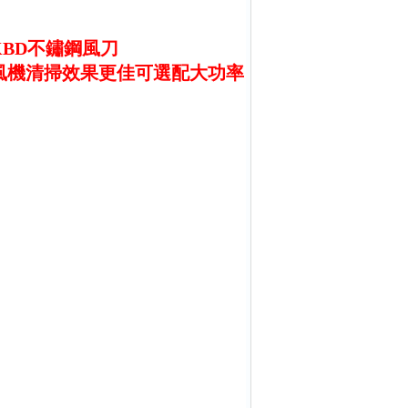
KBD不鏽鋼風刀
鼓風機清掃效果更佳可選配大功率