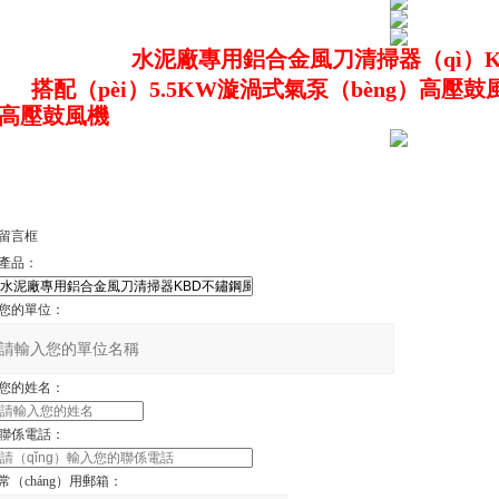
水泥廠專用鋁合金風刀清掃器（qì）
搭配（pèi）5.5KW漩渦式氣泵（bèng）高壓
高壓鼓風機
留言框
產品：
您的單位：
您的姓名：
聯係電話：
常（cháng）用郵箱：