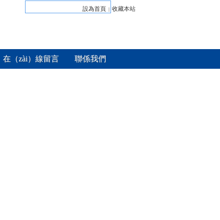
設為首頁
收藏本站
|
在（zài）線留言
聯係我們