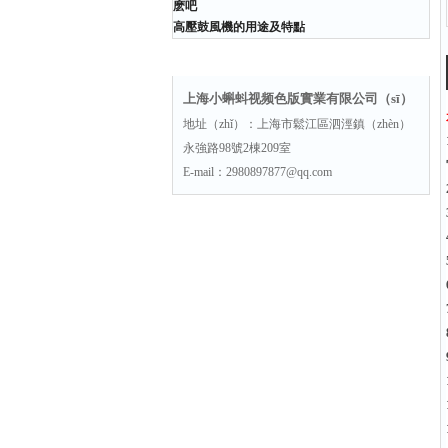
麽吧
高壓鼓風機的用途及特點
聯係方式
上海小蝌蚪视频色版實業有限公司（sī）
地址（zhǐ）：上海市鬆江區泗涇鎮（zhèn）
永強路98號2棟209室
E-mail：2980897877@qq.com