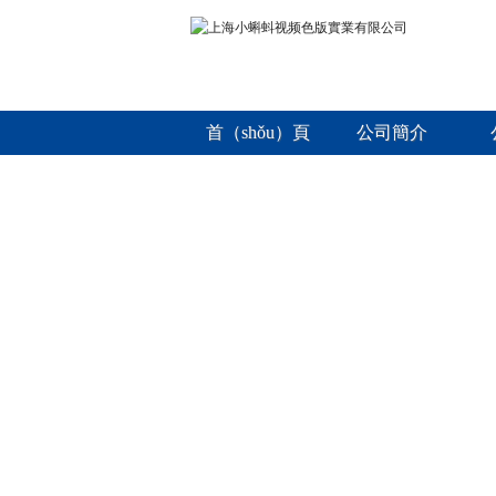
首（shǒu）頁
公司簡介