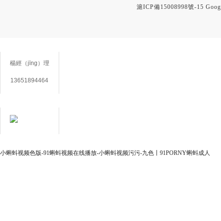
滬ICP備15008998號-15
Goog
聯係方式
楊經（jīng）理
13651894464
在線客服
用心服務 成就你我
小蝌蚪视频色版-91蝌蚪视频在线播放-小蝌蚪视频污污-九色丨91PORNY蝌蚪成人