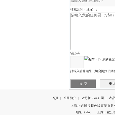
補充說明（míng）：
驗證碼：
請輸入計算結果（填寫阿拉伯數字
首頁
公司簡介
公司新（xīn）聞
產
|
|
|
上海小蝌蚪视频色版實業有限公司 版權所有
地址（zhǐ）：上海市鬆江區