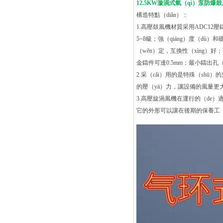
12.5KW漩渦式氣（qì）泵防爆
構造特點（diǎn）：
1.高壓鼓風機材質采用ADC12
5~8級；強（qiáng）度（dù）
（wěn）定，互換性（xìng）
金鑄件可達0.5mm；最小鑄出孔（k
2.采（cǎi）用的是特殊（sh
的壓（yā）力，讓設備的風量更
3.高壓旋渦風機在運行的（de
它的外形可以讓在後期的保養工（g