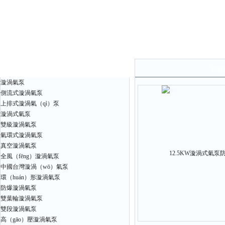
產品中心
當前
漩渦氣泵
側流式漩渦氣泵
上排式漩渦氣（qì）泵
漩渦式氣泵
雙級漩渦氣泵
氣環式漩渦氣泵
真空漩渦氣泵
全風（fēng）漩渦氣泵
中國台灣漩渦（wō）氣泵
環（huán）形漩渦氣泵
防爆漩渦氣泵
雙葉輪漩渦氣泵
雙段漩渦氣泵
高（gāo）壓漩渦氣泵