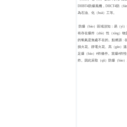
DIIBT4防爆風機，DIICT
為石油、化（huà）工等。
防爆（bào）區域須知：易（yì
有存在爆炸（zhà）性（xìng）物
的氧氣是無處不在的。點燃源 : 在（
損火花、靜電火花、高（gāo）溫等
足爆（bào）#炸條件。當爆#炸
炸。因此采取（qǔ）防爆（bào）