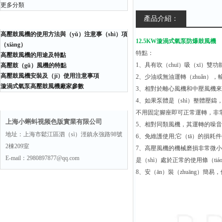
更多分類
產品介紹：
相關文章
高壓鼓風機的使用方法與（yǔ）注意事（shì）項
12.5KW漩渦式氣泵防爆鼓風機
（xiàng）
特點：
高壓鼓風機的用途及特點
1、具有吹（chuī）吸（xī）雙
高壓鼓（gǔ）風機的特點
高壓鼓風機安裝及（jí）使用注意事項
2、少油或無油運轉（zhuǎn），
漩渦式氣泵高壓鼓風機廠家參數
3、相對於離心風機和中壓風機來說（
聯係方式
4、如果泵體是（shì）整體壓鑄
不用固定腳座即可正常運轉，非常
上海小蝌蚪视频色版實業有限公司
5、相對同類風機，其運轉的噪音
地址：上海市鬆江區泗（sì）涇鎮永強路98號
6、免維護使用;它（tā）的損耗件
2棟209室
7、高壓風機的機械磨損非常微小
E-mail：2980897877@qq.com
是（shì）處於正常的使用條（ti
8、安（ān）裝（zhuāng）簡易