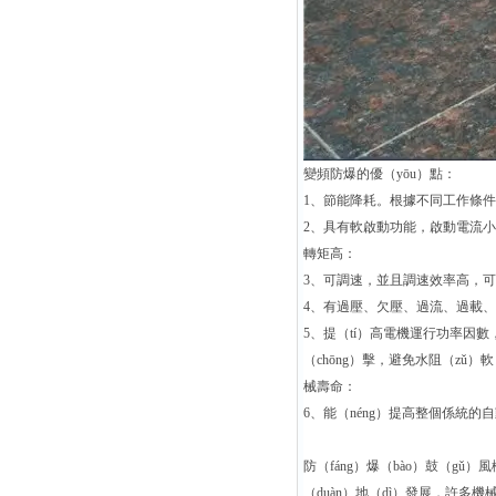
變頻防爆的優（yōu）點：
1、節能降耗。根據不同工作條件節
2、具有軟啟動功能，啟動電流小，
轉矩高：
3、可調速，並且調速效率高，可
4、有過壓、欠壓、過流、過載、
5、提（tí）高電機運行功率因
（chōng）擊，避免水阻（zǔ）
械壽命：
6、能（néng）提高整個係統的
防（fáng）爆（bào）鼓（g
（duàn）地（dì）發展，許多