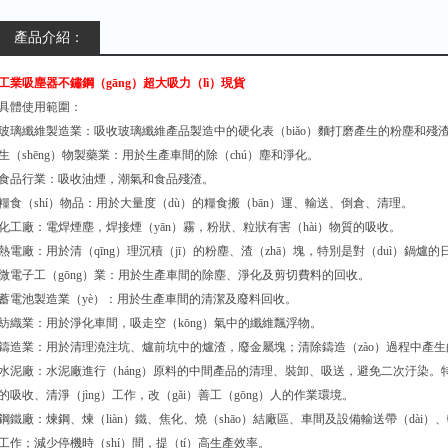
產品介紹：
工業吸塵器不鏽鋼（gāng）超大吸力（lì）現貨
具體使用範圍：
玻璃纖維製造業：吸收玻璃纖維產品製造中的硬化表（biǎo）麵打磨產生的粉塵和殘
生（shēng）物製藥業：用於生產車間的除（chú）塵和淨化。
食品行業：吸收油煙，潮氣和食品殘渣。
糧食（shí）物品：用於大量度（dù）的糧食搬（bān）運、輸送、倒倉、清理。
化工廠：電焊煙塵，焊接煙（yān）霧，粉狀、粒狀有害（hài）物質的吸收。
熱電廠：用於清（qīng）理沉積（jī）的粉塵、渣（zhā）塊，特別是對（duì）鍋爐
微電子工（gōng）業：用於生產車間的除塵、淨化及剪切費料的回收。
蓄電池製造業（yè）：用於生產車間的清潔及廢料回收。
紡織業：用於淨化車間，吸走空（kōng）氣中的纖維飄浮物。
鑄造業：用於清理澆注坑、爐前坑中的爐渣，廢金屬塊；清除鑄造（zào）過程中產生
水泥廠：水泥廠進行（háng）原料的中間產品的清理、裝卸、吸送，避免二次汙染。特別
的吸收、清淨（jìng）工作，改（gǎi）善工（gōng）人的作業環境。
鋼鐵廠：煉鋼、煉（liàn）鐵、焦化、燒（shāo）結廠區、車間及設備輸送帶（dài
工作；減少停機時（shí）間，提（tí）高生產效率。