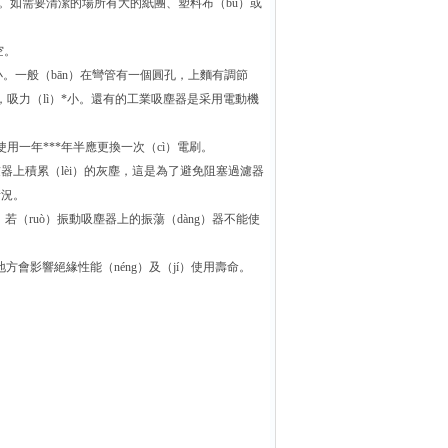
吸塵器。如需要清潔的場所有大的紙團、塑料布（bù）或
空。
小。一般（bān）在彎管有一個圓孔，上麵有調節
時，吸力（lì）*小。還有的工業吸塵器是采用電動機
使用一年***年半應更換一次（cì）電刷。
過濾器上積累（lèi）的灰塵，這是為了避免阻塞過濾器
情況。
若（ruò）振動吸塵器上的振蕩（dàng）器不能使
方會影響絕緣性能（néng）及（jí）使用壽命。