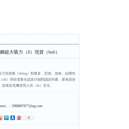
）鋼吸塵器
> 工業吸塵器不（bú）鏽鋼超大吸力現貨
鋼超大吸力（lì）現貨（huò）
吸力現貨種（zhǒng）類繁多，型號、規格、結構性
shǐ）用前需要先認真仔細閱讀說明書，避免因使
）損壞及危機使用人的（de）安全。
）：2980897877@qq.com
0