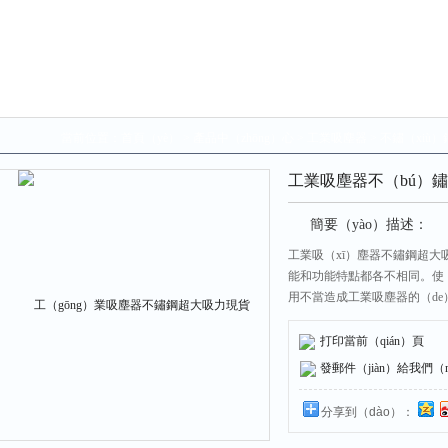
當前位置：
首頁（yè）
>
產品中（zhōng）心
>
工業吸塵器
>
不鏽（xiù
工業吸塵器不（bú）鏽
簡要（yào）描述：
工業吸（xī）塵器不鏽鋼超大
能和功能特點都各不相同。使（
用不當造成工業吸塵器的（de
打印當前（qián）頁
發郵件（jiàn）給我們（men
分享到（dào）：