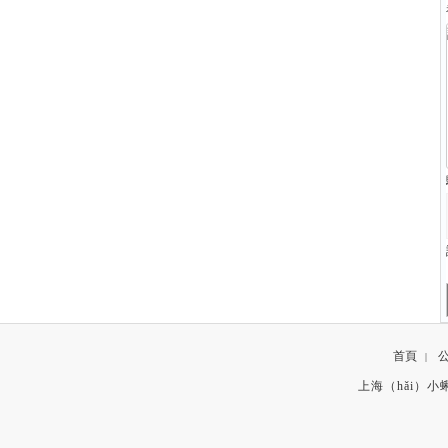
首頁
|
上海（hǎi）小蝌蚪