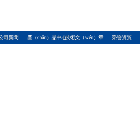
公司新聞
產（chǎn）品中心
技術文（wén）章
榮譽資質