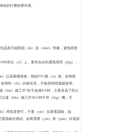
及噴漆前的打磨除塵作業。
認真仔細閱讀（dú）說（shuō）明書，避免因使
00米以（yǐ）上，要有良好的通風環境（jìng），
n）以及吸嘴連接，例如PVC吸（xī）刷，斜角吸
小，使用時（shí）的噪音高，不能長時間連續使用。
次連（lián）續工作*好不超過8小時，主要是為了防止
（lián）續工作36小時不停（tíng）機，可
hǐ）用長度便可，不要（yào）拉過電源線，如
電源線拉過頭。如果需要（yào）卷（juàn）回電源