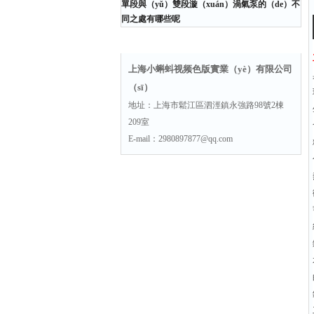
單段與（yǔ）雙段漩（xuán）渦氣泵的（de）不
同之處有哪些呢
聯（lián）係方式
上海小蝌蚪视频色版實業（yè）有限公司
（sī）
地址：上海市鬆江區泗涇鎮永強路98號2棟
209室
E-mail：2980897877@qq.com