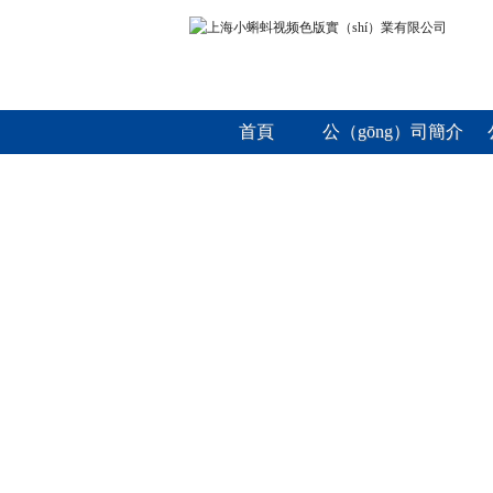
首頁
公（gōng）司簡介