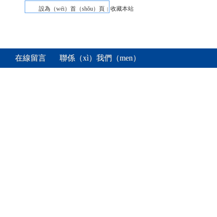
設為（wéi）首（shǒu）頁
收藏本站
|
在線留言
聯係（xì）我們（men）