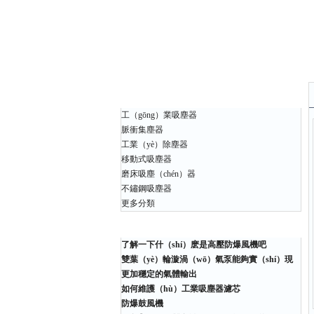
產品中心
工（gōng）業吸塵器
脈衝集塵器
工業（yè）除塵器
移動式吸塵器
磨床吸塵（chén）器
不鏽鋼吸塵器
更多分類
相關文章
了解一下什（shí）麽是高壓防爆風機吧
雙葉（yè）輪漩渦（wō）氣泵能夠實（shí）現
更加穩定的氣體輸出
如何維護（hù）工業吸塵器濾芯
防爆鼓風機