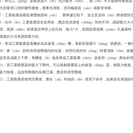
6：幹式工（gōng）業吸塵器不（bú）允許吸水（shuǐ），濕（shī）手不能操作
大於吸管口徑的廢料廢物，應事先清除，否則極易造（zào）成吸管堵塞。
7：工業吸塵器吸取液體物質時（shí），要將濾芯取下，並注意及時（shí）將液體排
8：任何（hé）工業吸塵器在使用前，應該視清潔場（chǎng）所的不同，調節吸力大
環。當調（diào）節環蓋住彎管上的孔時，吸力*大，當調節環使圓（yuán）孔暴露
調速的方法來調節吸力的。
9：單項工業吸塵器電機多為高速電（diàn）機，電刷長期運行（háng）易磨損，一般
10：要（yào）及時清理儲塵桶內的垃圾，清理垃圾的同（tóng）時要清除（chú）
從而造成吸力下降，電機發（fā）熱及降低工業吸塵（chén）器使用（yòng）壽命的
11：當工業吸塵器的吸力下降時，可以振動吸塵器上的振蕩（dàng）器，使吸力恢複。
吸力恢複，這說明塵桶內灰塵已滿，應及時清理塵桶。
12：工業吸塵器使用完畢後，應在（zài）幹燥的（de）環境下保存，如果放在潮濕的地