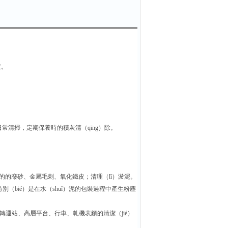
渣。
的日常清掃，定期保養時的積灰清（qīng）除。
的的廢砂、金屬毛刺、氧化鐵皮；清理（lǐ）淤泥。
（bié）是在水（shuǐ）泥的包裝過程中產生粉塵
）、轉運站、高層平台、行車、軋機表麵的清潔（jié）