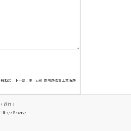
塵器移動式
下一篇 :
車（chē）間灰塵收集工業吸塵
ì）我們
|
ght Reserve