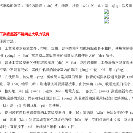
汽車輪船製造：用於內部焊（hàn）渣、粉塵、汙物（wù）的（de）清（qīng）除
工業吸塵器不鏽鋼超大吸力現貨
使用方法：
1：工業吸塵器種類繁多，型號、規格、結構性能和功能特點都各不相同。使用前需要先
用（yòng）不（bú）當造成工業吸塵器的損壞及危機使用人的（de）安全。
2：普通工業吸塵器的使用環境溫度（dù）不（bú）能超過40度，工作場所不能在海拔10
空氣中不能有易燃、腐蝕性氣體的幹燥室內的環境（jìng）中使（shǐ）用（yòng）。
3：在使用前，首先應（yīng）將軟管末端與吸口連接，軟管前端與各段超長接管（guǎ
咀，帶（dài）輪帶（dài）刷地吸扒等要擰緊接牢。由於斜角（jiǎo）吸咀進風口很
4：接好地（dì）線（xiàn），確保（bǎo）用電安全。一般的工（gōng）業吸塵器每
電機過熱而燒毀。而有種特殊設計的工（gōng）業吸塵器由於采用特製的散熱係統，可以連
（kě）以（yǐ）與機床配（pèi）套使用。
5：使用裝有自動卷線裝置的工業吸塵器時，把（bǎ）電源線（xiàn）拉出足夠的使（s
（rú）果看（kàn）到電源線有黃色或紅色的標（biāo）記，立刻必須停止拉出，防止把
線時，直接按下（xià）按鈕就自動收（shōu）回。