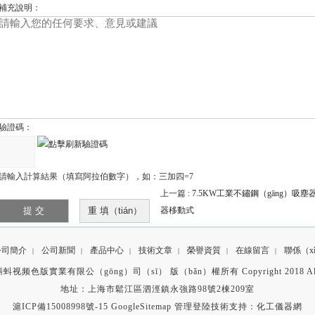
補充說明：
驗證碼：
請輸入計算結果（填寫阿拉伯數字），如：三加四=7
上一篇 :
7.5KW工業不鏽鋼（gāng）吸
器移動式
公司簡介
公司新聞
產品中心
技術文章
榮譽資質
在線留言
聯係（x
|
|
|
|
|
|
视频色版實業有限公（gōng）司（sī） 版（bǎn）權所有 Copyright 2018 All Ri
地址：上海市鬆江區泗涇鎮永強路98號2棟209室
滬ICP備15008998號-15
GoogleSitemap
管理登陸
技術支持：
化工儀器網