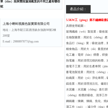
單（dān）段與雙段漩渦氣泵的不同之處有哪些
呢
產品介紹：
聯係方式
5.5KW工（gōng）業不鏽鋼吸
上海小蝌蚪视频色版實業有限公司
具體使用範圍：
地址：上海市鬆江區泗涇鎮永強路98號2棟
玻璃纖維（wéi）製造業：吸收
209室
生物製藥業：用於生（shēng）
E-mail：2980897877@qq.com
食品行（háng）業：吸收油煙，潮
糧食物品：用於大（dà）量度的糧食
化工廠：電焊（hàn）煙塵，焊
熱電廠：用於清理沉積的粉塵、渣塊
微電子工業：用於生產車間（jiā
蓄電池製造業：用於生（shēng）
紡織業：用於（yú）淨化車間，
鑄造業：用於清理澆注坑、爐前坑
水泥廠：水泥廠（chǎng）進行
（shēng）粉塵的吸收、清淨工
鋼鐵廠：煉鋼、煉鐵、焦化、燒結廠
潔工作（zuò）；減少停（tín