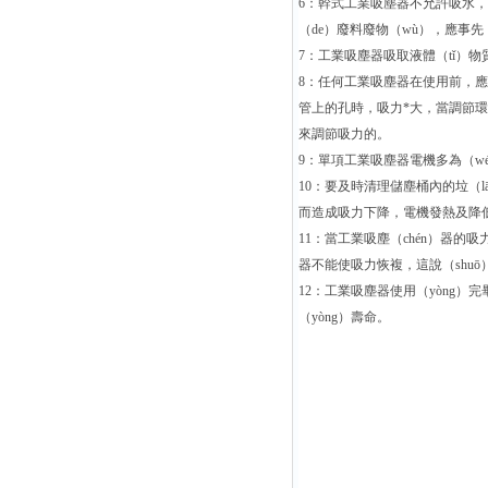
6：幹式工業吸塵器不允許吸水，
（de）廢料廢物（wù），應事先（
7：工業吸塵器吸取液體（tǐ）物
8：任何工業吸塵器在使用前，應
管上的孔時，吸力*大，當調節環（
來調節吸力的。
9：單項工業吸塵器電機多為（wé
10：要及時清理儲塵桶內的垃（l
而造成吸力下降，電機發熱及降
11：當工業吸塵（chén）器的
器不能使吸力恢複，這說（shu
12：工業吸塵器使用（yòng）
（yòng）壽命。