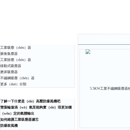
產（chǎn）品中（zhōng）心
當前位置：
首（shǒ
工業吸塵（chén）器
脈衝集塵器
工業除塵（chén）器
移動式吸塵器
磨床吸塵器
不鏽鋼吸塵（chén）器
更多（duō）分類
相關（guān）文章
了解一下什麽是（shì）高壓防爆風機吧
雙葉輪漩渦（wō）氣泵能夠實（shí）現更加穩
（wěn）定的氣體輸出
如何維護工業吸塵器濾芯
防爆鼓風機