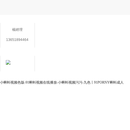
聯係（xì）方式
楊經理
13651894464
在線客服
用心服務 成就你我
小蝌蚪视频色版-91蝌蚪视频在线播放-小蝌蚪视频污污-九色丨91PORNY蝌蚪成人
（wǒ）