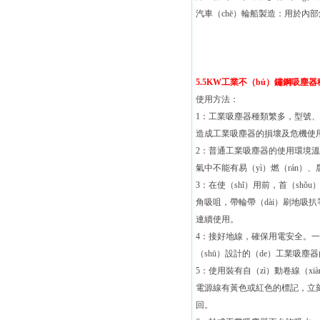
汽車（chē）輪船製造：用於內部
5.5KW工業不（bú）鏽鋼吸塵
使用方法：
1：工業吸塵器種類繁多，型號、
造成工業吸塵器的損壞及危機使
2：普通工業吸塵器的使用環境溫（
氣中不能有易（yì）燃（rán
3：在使（shǐ）用前，首（sh
角吸咀，帶輪帶（dài）刷地吸扒
連續使用。
4：接好地線，確保用電安全。一
（shū）設計的（de）工業吸塵
5：使用裝有自（zì）動卷線（x
電源線有黃色或紅色的標記，立刻
回。