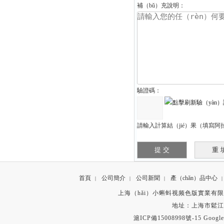
補（bǔ）充說明：
驗證碼：
請輸入計算結（jié）果（填寫阿
首頁
公司簡介
公司新聞
產（chǎn）品中心
|
|
|
|
上海（hǎi）小蝌蚪视频色版實業有限公司（sī）
地址：上海市鬆江區
滬ICP備15008998號-15
Google