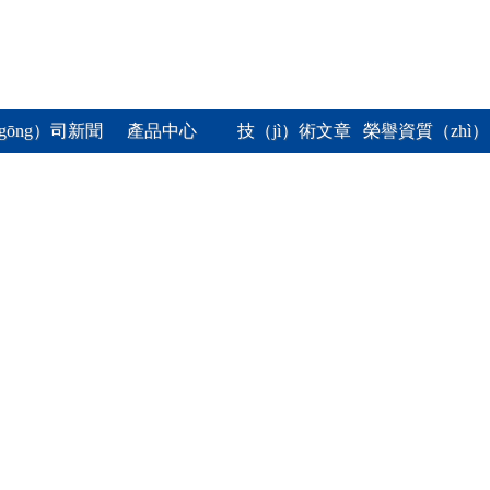
gōng）司新聞
產品中心
技（jì）術文章
榮譽資質（zhì）