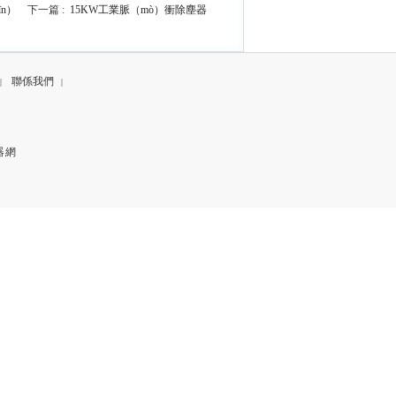
n）
下一篇 :
15KW工業脈（mò）衝除塵器
聯係我們
|
|
器網