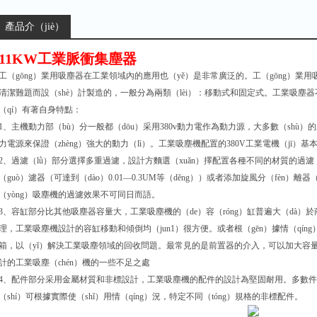
產品介（jiè）
紹：
11KW工業脈衝集塵器
工（gōng）業用吸塵器在工業領域內的應用也（yě）是非常廣泛的。工（gōng）
清潔難題而設（shè）計製造的，一般分為兩類（lèi）：移動式和固定式。工業吸塵器不
（qí）有著自身特點：
1、主機動力部（bù）分一般都（dōu）采用380v動力電作為動力源，大多數（shù）
力電源來保證（zhèng）強大的動力（lì）。工業吸塵機配置的380V工業電機（jī）基
2、過濾（lǜ）部分選擇多重過濾，設計方麵選（xuǎn）擇配置各種不同的材質的過
（guò）濾器（可達到（dào）0.01—0.3UM等（děng））或者添加旋風分（fèn
（yòng）吸塵機的過濾效果不可同日而語。
3、容缸部分比其他吸塵器容量大，工業吸塵機的（de）容（róng）缸普遍大（dà
理，工業吸塵機設計的容缸移動和傾倒均（jun1）很方便。或者根（gēn）據情（qín
箱，以（yǐ）解決工業吸塵領域的回收問題。最常見的是前置器的介入，可以加大容
計的工業吸塵（chén）機的一些不足之處
4、配件部分采用金屬材質和非標設計，工業吸塵機的配件的設計為堅固耐用。多數件均
（shí）可根據實際使（shǐ）用情（qíng）況，特定不同（tóng）規格的非標配件。