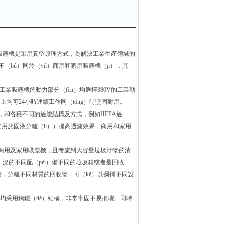
業用吸塵機是采用真空原理方式，為解決工業生產領域的
（bú）同於（yú）商用和家用吸塵機（jī），其
的工業吸塵機的動力部分（fèn）均選擇380V的工業動
本上均可24小時連續工作同（tóng）時堅固耐用。
濾，和各種不同的過濾結構及方式，例如HEPA過
）離器（用於固液分離（lí））提高過濾效果，商用和家用
）於商用及家用吸塵機，且考慮到大容量垃圾汙物的清
g）況的不同配（pèi）備不同的垃圾箱或者是回收
量，分離不同材質的回收物，可（kě）以彌補不同設
采用鋼鐵（tiě）結構，非常牢固不易損壞。同時