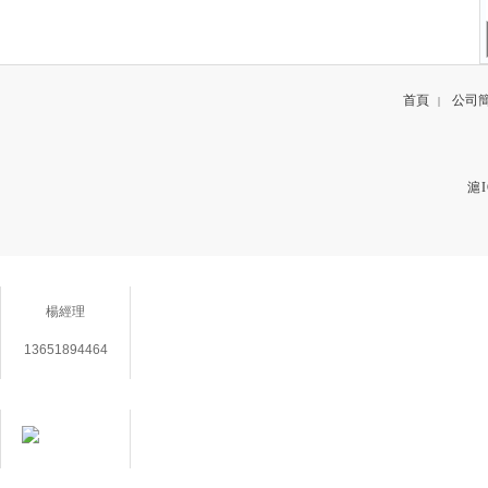
首頁
公司
|
滬I
聯係方（fāng）式
楊經理
13651894464
在線客服
用心服務 成就你我