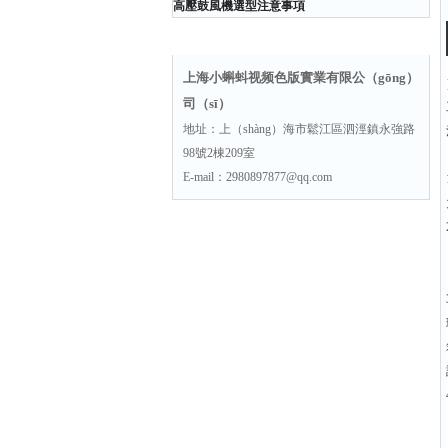
高壓鼓風機選型注意事項
聯係方式
上海小蝌蚪视频色版實業有限公（gōng）
司（sī）
地址：上（shàng）海市鬆江區泗涇鎮永強路
98號2棟209室
E-mail：2980897877@qq.com