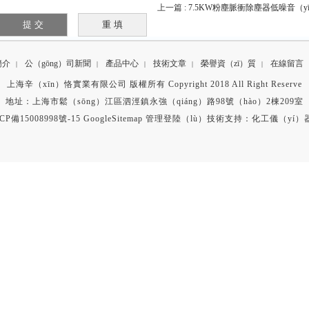
上一篇 :
7.5KW粉塵脈衝除塵器低噪音（yī
簡介
公（gōng）司新聞
產品中心
技術文章
榮譽資（zī）質
在線留言
|
|
|
|
|
上海辛（xīn）恪實業有限公司 版權所有 Copyright 2018 All Right Reserve
地址：上海市鬆（sōng）江區泗涇鎮永強（qiáng）路98號（hào）2棟209室
CP備15008998號-15
GoogleSitemap
管理登陸（lù）
技術支持：
化工儀（yí）