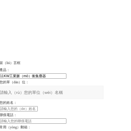
留（liú）言框
產品：
您的單（dān）位：
您的姓名：
聯係電話：
常用（yòng）郵箱：