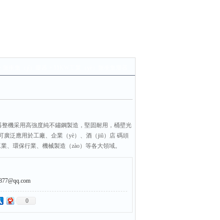
>
脈衝集（jí）塵器
> 11KW工業（yè）脈衝集塵器
集塵器整機采用高強度純不鏽鋼製造，堅固耐用，桶壁光
廣泛應用於工廠、企業（yè）、酒（jiǔ）店 碼頭
工業、環保行業、機械製造（zào）等各大領域。
7@qq.com
0