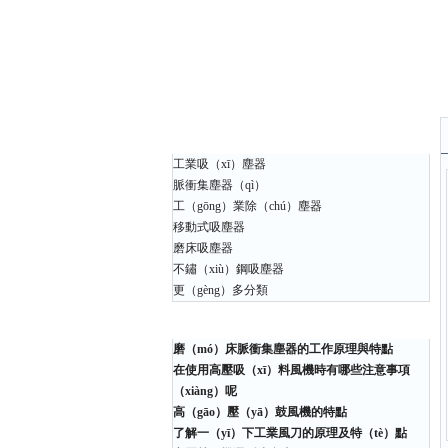
產品中心
工業吸（xī）塵器
脈衝集塵器（qì）
工（gōng）業除（chú）塵器
移動式吸塵器
磨床吸塵器
不鏽（xiù）鋼吸塵器
更（gèng）多分類
相關文章
磨（mó）床脈衝集塵器的工作原理與特點
在使用高壓吸（xī）料風機時有哪些注意事項
（xiàng）呢
高（gāo）壓（yā）鼓風機的特點
了解一（yī）下工業風刀的原理及特（tè）點