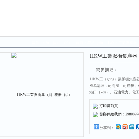
當前（qián）位置（zhì）：
首頁
>
產品（pǐn）中心
>
工業吸塵器
11KW工業脈衝集塵器
簡要描述：
11KW工（gōng）業脈衝
滑易清理，耐高溫，耐撞擊，可
港口（kǒu）、石油電力、化
打印當前頁
發郵件給我們：298089787
分享到：