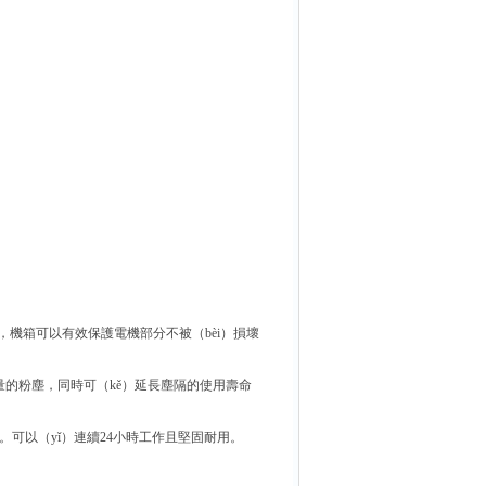
板，機箱可以有效保護電機部分不被（bèi）損壞
大量的粉塵，同時可（kě）延長塵隔的使用壽命
。可以（yǐ）連續24小時工作且堅固耐用。