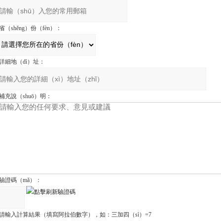
省（shěng）份（fèn）：
詳細地（dì）址：
補充說（shuō）明：
驗證碼（mǎ）：
請輸入計算結果（填寫阿拉伯數字），如：三加四（sì）=7