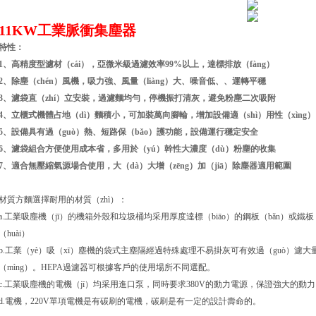
11KW工業脈衝集塵器
特性：
1、高精度型濾材（cái），亞微米級過濾效率99%以上，達標排放（fàng）
2、除塵（chén）風機，吸力強、風量（liàng）大、噪音低、、運轉平穩
3、濾袋直（zhí）立安裝，過濾麵均勻，停機振打清灰，避免粉塵二次吸附
4、立櫃式機體占地（dì）麵積小，可加裝萬向腳輪，增加設備適（shì）用性（xìng）
5、設備具有過（guò）熱、短路保（bǎo）護功能，設備運行穩定安全
6、濾袋組合方便使用成本省，多用於（yú）幹性大濃度（dù）粉塵的收集
7、適合無壓縮氣源場合使用，大（dà）大增（zēng）加（jiā）除塵器適用範圍
材質方麵選擇耐用的材質（zhì）：
a.工業吸塵機（jī）的機箱外殼和垃圾桶均采用厚度達標（biāo）的鋼板（bǎn）或鐵
（huài）
b.工業（yè）吸（xī）塵機的袋式主塵隔經過特殊處理不易掛灰可有效過（guò）濾
（mìng）。HEPA過濾器可根據客戶的使用場所不同選配。
c.工業吸塵機的電機（jī）均采用進口泵，同時要求380V的動力電源，保證強大的動力
d.電機，220V單項電機是有碳刷的電機，碳刷是有一定的設計壽命的。