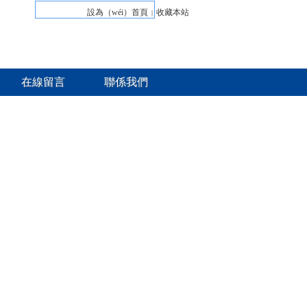
設為（wéi）首頁
收藏本站
|
在線留言
聯係我們