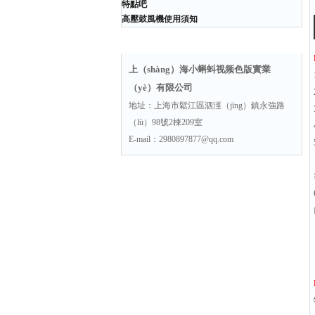
特點吧
高壓鼓風機使用須知
聯係方式
上（shàng）海小蝌蚪视频色版實業
（yè）有限公司
地址：上海市鬆江區泗涇（jīng）鎮永強路
（lù）98號2棟209室
E-mail：2980897877@qq.com