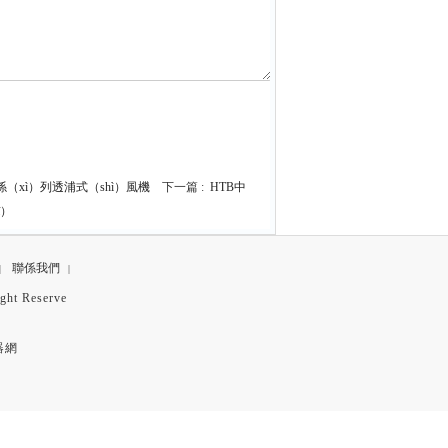
（xì）列透浦式（shì）風機
下一篇 :
HTB中
ī）
聯係我們
|
|
 Reserve
器網