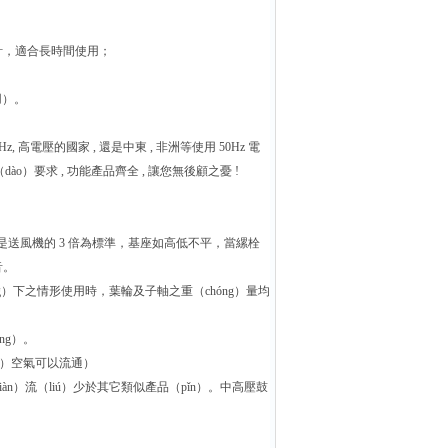
設計，適合長時間使用；
用）。
z, 高電壓的國家 , 還是中東 , 非洲等使用 50Hz 電
ào）要求 , 功能產品齊全 , 讓您無後顧之憂 !
是送風機的 3 倍為標準，基座如高低不平，當縲栓
音。
ng）下之情形使用時，葉輪及子軸之重（chóng）量均
ng）。
uè）空氣可以流通）
àn）流（liú）少於其它類似產品（pǐn）。中高壓鼓