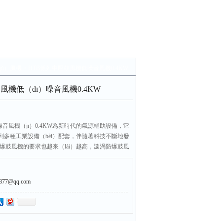
gǔ）風機
> HTB係列中壓鼓風機低噪音風機0.4KW
風機低（dī）噪音風機0.4KW
噪音風機（jī）0.4KW為新時代的氣源輔助設備，它
及到多種工業設備（bèi）配套，伴隨著科技不斷地發
防爆鼓風機的要求也越來（lái）越高，漩渦防爆鼓風
為有DIIBT4防爆風機，DIICT4防爆風機（jī），防
（zhǒng）特殊類型，它是（shì）專業用在有易燃
用的行業為石油、化工等。
7@qq.com