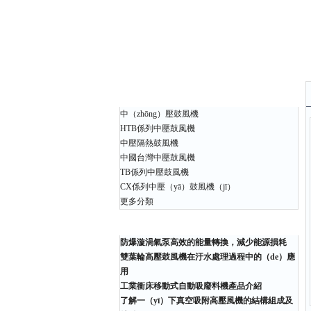
產品中心
中（zhōng）壓鼓風機
HTB係列中壓鼓風機
中壓隔熱鼓風機
中國台灣中壓鼓風機
TB係列中壓鼓風機
CX係列中壓（yā）鼓風機（jī）
更多分類
相關文章（zhāng）
防爆漩渦氣泵高效的能量轉換，減少能源損耗
雙葉輪高壓鼓風機在汙水處理過程中的（de）應
用
工業衝床移動式自動吸廢料機產品介紹
了解一（yī）下真空吸附高壓風機的結構組成及