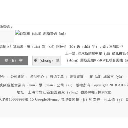
驗證碼：
請輸入計算結果（填（tián）寫（xiě）阿拉伯（bó）數（shù）字），如：三加四=7
上一篇 :
佳木斯防爆中壓（yā）鼓風機TB係
（zhōng）壓鼓風機0.75KW低噪音風機（j
簡介
公司新聞
產品中心
技術文章
榮譽資質
在（zài）線留言（yán）
|
|
|
|
|
色版實業有（yǒu）限（xiàn）公司（sī） 版權所有 Copyright 2018 All Right
地址：上海市鬆江區泗涇鎮永（yǒng）強路98號2棟209室
CP備15008998號-15
GoogleSitemap
管理登陸
技（jì）術支持：
化工儀（yí）