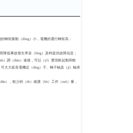
機的轉矩脈動（dòng）小，電機的運行轉矩高：
而降低事故發生率並（bìng）及時提供故障信息；
n）調（diào）速後，可以（yǐ）實現軟起動和軟
，可大大延長電機定（dìng）子、轉子軸及（jí）軸承
dān），較少的（de）維護（hù）工作（zuò）量，