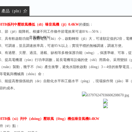
產品（pǐn）介
紹：
HTB係列中壓鼓風機低（dī）噪音風機（jī）0.4KW
的優點：
1、節（jiē）能降耗。根據不同工作條件節電效果可達l0％—50％；
2、具有軟啟動功能，啟動電流（liú）小，啟動轉矩（jǔ）大，可達額定值的2倍，電
3、可調速，並且調速效率高，可達95％以上；實現平穩的無極調速，調速方便。
4、有過壓、欠壓、過流、過載、缺相等多種保護功能（néng），保護準確、可靠，從
5、提高電機運（yùn）行功率因數，延長電機等設備的使（shǐ）用壽命。采用變頻（pí
（ruǎn）製動，幾乎不（bú）產生衝擊，避免水阻軟啟動（dòng）3～4倍的衝擊電流
等電氣與機械壽（shòu）命：
6、能提高整個係統的（de）自動化水平和工藝水平（píng），現場操作簡（jiǎn）單（
節約成本。
HTB係（xì）列中（zhōng）壓鼓風（fēng）機低噪音風機0.4KW
特（tè）點：