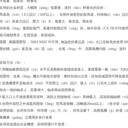
大風量、低噪音、輕量化
采用鋁合金材質，大幅降（jiàng）低重量，達到（dào）輕量化的目的；
馬達為（wéi）1.E.C設計（1HP以上），全閉外扇形型鋁框馬達，特殊軸心（xīn）
特（tè）殊葉片設計，壓力（lì）大、風量大、噪音低、壽命長
特殊風（fēng）量調節風門，風量控製穩定性（xìng）高，操作容易（CX.TB.HTB適
樣式種類齊全，交貨迅速，來函谘詢。
電壓 : 萬國電壓型， 50HZ 60HZ 均可用 , 無論您的產品是（shì）出口至歐美的使用 60H
壓的國（guó）家及地（dì）區（qū），全風（fēng）中、高壓風機均能（néng）達到（d
安裝方法（fǎ）；
1.用螺絲確實固定於（yú）水平且具剛硬的基礎或基座上，基礎重量一般（bān）大約
扭緊時，送風（fēng）機台可能發生變形，應特別加以注意－請加裝減震墊可降低噪
2.送風機通常是軸成水（shuǐ）平狀態之（zhī）設計。吸入（rù）口在向上或向（xià
加在一側的軸承上，荷重增大，軸承壽命因而降低，
3.吸入口上不連接通風管道時，為防止危險物或（huò）異物吸入，請加裝鐵絲網（wǎ
4.全閉外扇型之外扇蓋與開放（fàng）型馬達後麵，請離牆20mm以上。（使冷卻（q
經濟節能。在同等功率、同等壓（yā）力（lì）、同等流量下，高壓風機（jī）的電（di
風機廣（guǎng）泛應用於各行各業
采用高強度鋁合金機體，長時間運行不發燙；