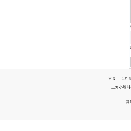
首頁
公司
|
上海小蝌蚪视频
滬I
聯係方式