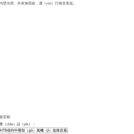
內壁光滑、外表無瑕疵，運（yùn）行噪音更低。
留言框
產（chǎn）品（pǐn）：