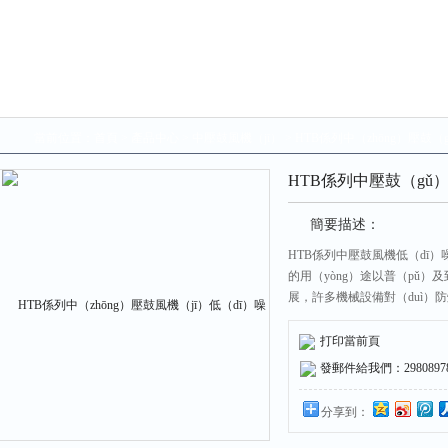
當前位置：
首頁
>
產品中心
>
中壓鼓風機（jī）
>
HTB係列中（zhōng）壓鼓（
HTB係列中壓鼓（gǔ）
簡要描述：
HTB係列中壓鼓風機低（dī）
的用（yòng）途以普（pǔ）
展，許多機械設備對（duì）
機可按使用劃（huá）分（fèn）
爆（bào）風機是風機中的一種
打印當前頁
易爆的場（chǎng）所，常
發郵件給我們：298089787
分享到：