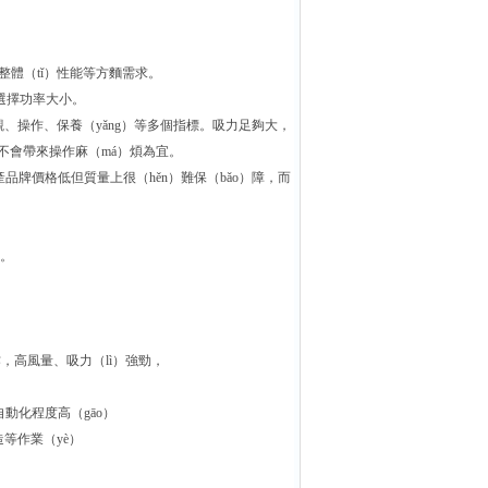
整體（tǐ）性能等方麵需求。
來選擇功率大小。
觀、操作、保養（yǎng）等多個指標。吸力足夠大，
但不會帶來操作麻（má）煩為宜。
品牌價格低但質量上很（hěn）難保（bǎo）障，而
務。
作，高風量、吸力（lì）強勁，
，自動化程度高（gāo）
等作業（yè）