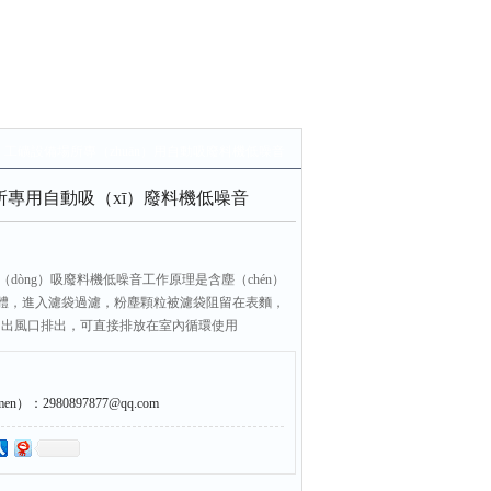
> 工礦設備場所專（zhuān）用自動吸廢料機低噪音
場所專用自動吸（xī）廢料機低噪音
（dòng）吸廢料機低噪音工作原理是含塵（chén）
體，進入濾袋過濾，粉塵顆粒被濾袋阻留在表麵，
由出風口排出，可直接排放在室內循環使用
）要排出（chū）室外。整個除塵（chén）過濾是一個
附，篩濾等綜合效應的結果
：2980897877@qq.com