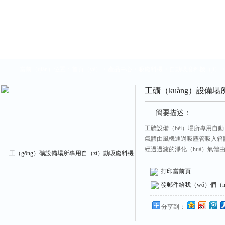
當前（qián）位置：
首頁（yè）
>
產品中心
>
吸廢料機
>
自動吸廢料機（jī）
工礦（kuàng）設備
簡要描述：
工礦設備（bèi）場所專用自動
氣體由風機通過吸塵管吸入箱
經過過濾的淨化（huà）氣體
（yòng），也可根據需（xū
重力，慣性力，碰撞，靜電吸
打印當前頁
發郵件給我（wǒ）們（men）
分享到：