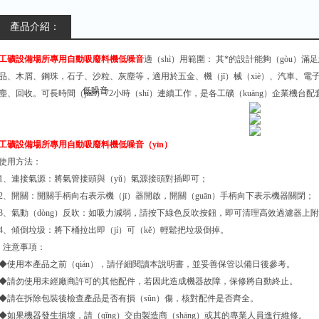
產品介紹：
工礦設備場所專用自動吸廢料機低噪音
適（shì）用範圍： 其*的設計能夠（gòu）
品、木屑、鋼珠，石子、沙粒、灰塵等，適用於五金、機（jī）械（xiè）、汽車、電子、
塵、回收。可長時間（jiān）72小時（shí）連續工作，是各工礦（kuàng）企業機台
工礦設備場所專用自動吸廢料機低噪音（yīn）
使用方法：
1、連接氣源：將氣管接頭與（yǔ）氣源接頭對插即可；
2、開關：開關手柄向右表示機（jī）器開啟，開關（guān）手柄向下表示機器關閉；
3、氣動（dòng）反吹：如吸力減弱，請按下綠色反吹按鈕，即可清理高效過濾器上附
4、傾倒垃圾：將下桶拉出即（jí）可（kě）輕鬆把垃圾倒掉。
注意事項：
◆使用本產品之前（qián），請仔細閱讀本說明書，並妥善保管以備日後參考。
◆請勿使用未經廠商許可的其他配件，若因此造成機器故障，保修將自動終止。
◆請在拆除包裝後檢查產品是否有損（sǔn）傷，核對配件是否齊全。
◆如果機器發生損壞，請（qǐng）交由製造商（shāng）或其的專業人員進行維修。