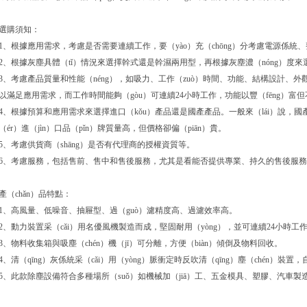
選購須知：
1、根據應用需求，考慮是否需要連續工作，要（yào）充（chōng）分考慮電源係統、
2、根據灰塵具體（tǐ）情況來選擇幹式還是幹濕兩用型，再根據灰塵濃（nóng）度
3、考慮產品質量和性能（néng），如吸力、工作（zuò）時間、功能、結構設計、外
以滿足應用需求，而工作時間能夠（gòu）可連續24小時工作，功能以豐（fēng）富
4、根據預算和應用需求來選擇進口（kǒu）產品還是國產產品。一般來（lái）說，國產
（ér）進（jìn）口品（pǐn）牌質量高，但價格卻偏（piān）貴。
5、考慮供貨商（shāng）是否有代理商的授權資質等。
6、考慮服務，包括售前、售中和售後服務，尤其是看能否提供專業、持久的售後服
產（chǎn）品特點：
1、高風量、低噪音、抽屜型、過（guò）濾精度高、過濾效率高。
2、動力裝置采（cǎi）用名優風機製造而成，堅固耐用（yòng），並可連續24小時工
3、物料收集箱與吸塵（chén）機（jī）可分離，方便（biàn）傾倒及物料回收。
4、清（qīng）灰係統采（cǎi）用（yòng）脈衝定時反吹清（qīng）塵（chén）裝置
5、此款除塵設備符合多種場所（suǒ）如機械加（jiā）工、五金模具、塑膠、汽車製造