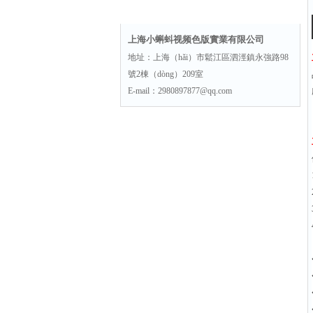
聯係方式
上海小蝌蚪视频色版實業有限公司
地址：上海（hǎi）市鬆江區泗涇鎮永強路98
號2棟（dòng）209室
E-mail：2980897877@qq.com