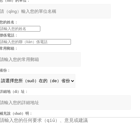
您（nín）的單位：
您的姓名：
聯係電話：
常用郵箱：
省份：
詳細地（dì）址：
補充說（shuō）明：