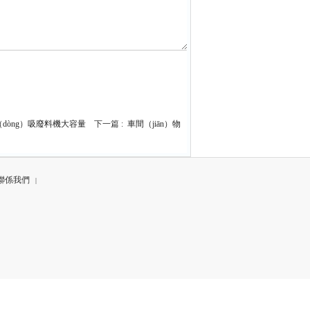
（dòng）吸廢料機大容量
下一篇 :
車間（jiān）物
）
聯係我們
|
e