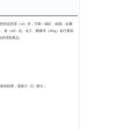
滿足您特定的需（xū）求，可吸：鐵釘、鐵屑、金屬
食（shí）品、化工、醫藥等（děng）各行業除
配套的理想產品。
著的粉塵，使吸力（lì）變大；