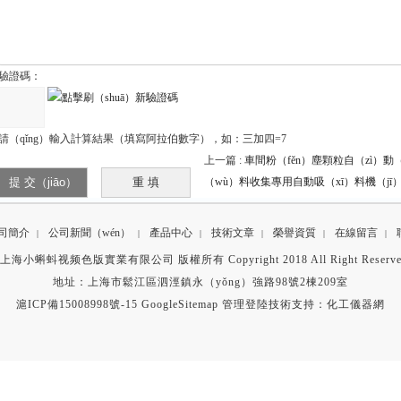
驗證碼：
請（qǐng）輸入計算結果（填寫阿拉伯數字），如：三加四=7
上一篇 :
車間粉（fěn）塵顆粒自（zì）動
（wù）料收集專用自動吸（xī）料機（jī
司簡介
公司新聞（wén）
產品中心
技術文章
榮譽資質
在線留言
|
|
|
|
|
|
上海小蝌蚪视频色版實業有限公司 版權所有 Copyright 2018 All Right Reserv
地址：上海市鬆江區泗涇鎮永（yǒng）強路98號2棟209室
滬ICP備15008998號-15
GoogleSitemap
管理登陸
技術支持：
化工儀器網