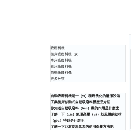
產品中心
吸廢料機
衝床吸廢料機（jī）
車床吸廢料機
銑床吸廢料機
自動吸廢料機
更多分類
相關文章
自動吸廢料機是一（yī）種現代化的清潔設備
工業衝床移動式自動吸廢料機產品介紹
你知道自動吸廢料（liào）機的作用是什麽麽
了解一下（xià）氣環高壓（yā）鼓風機的結構
（gòu）特點是什麽吧
了解一下2RB旋渦氣泵的使用保養方法吧