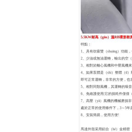
5.5KW耐高（gāo）溫RB環形
特點：
1、具有吹吸雙（shuāng）功
2、少油或無油運轉，輸出的空（kōn
3、相對於離心風機和中壓風機來說
4、如果泵體是（shì）整體（
即可正常運轉，非常的方便，也非常的
5、相對同類風機，其運轉的噪音
6、免維護使用;它的損耗件僅僅（
7、高壓（yā）風機的機械磨損
處於正常的使用條件下，3～5年
8、安裝簡易，使用方便!
馬達外殼采用鋁合（hé）金精密