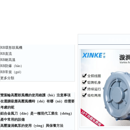
產品中心
當前位置：
首
RB環形鼓風機
RB直流
RB耐高溫
RB防爆（bào）
RB常規（guī）
更多分類
相關文章
雙葉輪高壓鼓風機的使用維護（hù）注意事項
在選購吸塵高壓風機時（shí）有哪（nǎ）些需要
考慮的呢
鋁合金風刀（dāo）是一種現代工業生（shēng）
產中常用的設備
高壓漩渦氣泵的使用（yòng）與保養方法