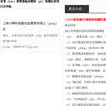
來看（kàn）看雙葉輪高壓鼓（gǔ）風機的原理
以及特點
產品介紹：
聯係方式
5.5KW耐高溫RB環形鼓風機防腐
上海小蝌蚪视频色版實業有限公（gōng）
產品特性：
司
我公司研製的係列高壓鼓風機是（s
地址：上海市鬆江區泗涇（jīng）鎮永強路98
（jìn），使產品適（shì）應
號2棟209室
（1）項目通過采用交流電機作為
E-mail：2980897877@qq.com
下保持長（zhǎng）達20000小時
（2）運用雙頻寬壓技術，使防護
（xìng）能好，過載能力強，自
（3）采用軸（zhóu）承前置結
持長期連（lián）續平衡運轉；
（4）整機采用無油裝（zhuān
（yī）療設備、印刷行業中的精
且減少了運行費用。
（5）葉輪和風道的設計經過精確
（rù）下性能提高（gāo）30%
（6）其它種類真空氣泵相比（bǐ