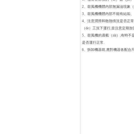
2、鼓風機機體內部無漏油現象（xi
3、鼓風機機體內部不能有結垢、
4、注意潤滑和散熱情況是否正常
（de）工況下運行,並注意定期加
5、鼓風機的過載（zǎi）,有時
是否運行正常.
6、拆卸機器前,應對機器各配合尺