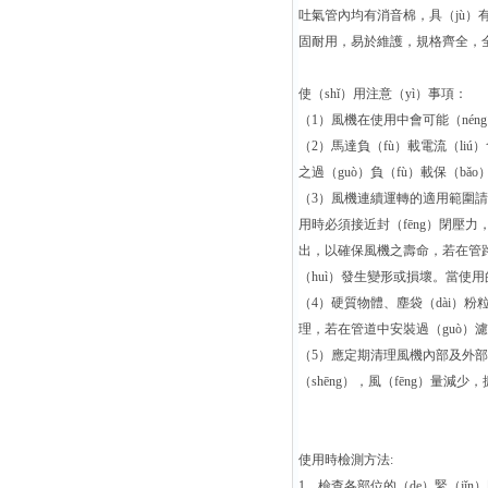
吐氣管內均有消音棉，具（jù）有
固耐用，易於維護，規格齊全，全球
使（shǐ）用注意（yì）事項：
（1）風機在使用中會可能（néng
（2）馬達負（fù）載電流（liú
之過（guò）負（fù）載保（b
（3）風機連續運轉的適用範圍請
用時必須接近封（fēng）閉壓
出，以確保風機之壽命，若在管路封
（huì）發生變形或損壞。當使用
（4）硬質物體、塵袋（dài）粉粒
理，若在管道中安裝過（guò）
（5）應定期清理風機內部及外部（
（shēng），風（fēng）量減少，
使用時檢測方法:
1、檢查各部位的（de）緊（jǐ