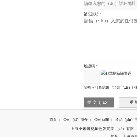
補充說明：
驗證碼：
請輸入計算結果（填寫（xiě）阿
首頁
公司（sī）簡介
公司新聞
產品（pǐn）
|
|
|
上海小蝌蚪视频色版實業（yè）有限（xiàn）公司
地址：上海市鬆