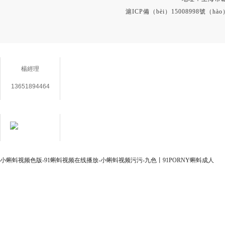
滬ICP備（bèi）15008998號（hào
聯係（xì）方式
楊經理
13651894464
在線客服
用（yòng）心
小蝌蚪视频色版-91蝌蚪视频在线播放-小蝌蚪视频污污-九色丨91PORNY蝌蚪成人
（xīn）服（fú）務
成就你我