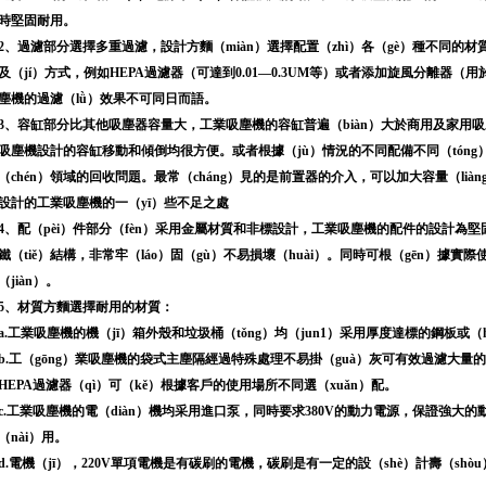
時堅固耐用。
2、過濾部分選擇多重過濾，設計方麵（miàn）選擇配置（zhì）各（gè）種不同的材
及（jí）方式，例如HEPA過濾器（可達到0.01—0.3UM等）或者添加旋風分離器（
塵機的過濾（lǜ）效果不可同日而語。
3、容缸部分比其他吸塵器容量大，工業吸塵機的容缸普遍（biàn）大於商用及家用吸
吸塵機設計的容缸移動和傾倒均很方便。或者根據（jù）情況的不同配備不同（tóng
（chén）領域的回收問題。最常（cháng）見的是前置器的介入，可以加大容量（li
設計的工業吸塵機的一（yī）些不足之處
4、配（pèi）件部分（fèn）采用金屬材質和非標設計，工業吸塵機的配件的設計為堅固耐
鐵（tiě）結構，非常牢（láo）固（gù）不易損壞（huài）。同時可根（gēn）據實際
（jiàn）。
5、材質方麵選擇耐用的材質：
a.工業吸塵機的機（jī）箱外殼和垃圾桶（tǒng）均（jun1）采用厚度達標的鋼板
b.工（gōng）業吸塵機的袋式主塵隔經過特殊處理不易掛（guà）灰可有效過濾大量
HEPA過濾器（qì）可（kě）根據客戶的使用場所不同選（xuǎn）配。
c.工業吸塵機的電（diàn）機均采用進口泵，同時要求380V的動力電源，保證強大的
（nài）用。
d.電機（jī），220V單項電機是有碳刷的電機，碳刷是有一定的設（shè）計壽（shò