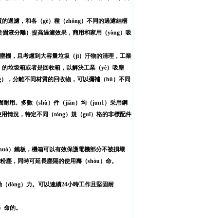
質的過濾，和各（gè）種（zhǒng）不同的過濾結構
用於固液分離）提高過濾效果，商用和家用（yòng）吸
塵機，且考慮到大容量垃圾（jī）汙物的清理，工業
）的垃圾箱或者是回收箱，以解決工業（yè）吸塵
àng），分離不同材質的回收物，可以彌補（bǔ）不同
用。多數（shù）件（jiàn）均（jun1）采用鋼
使用情況，特定不同（tóng）規（guī）格的非標配件
或（huò）鐵板，機箱可以有效保護電機部分不被損壞
的粉塵，同時可延長塵隔的使用壽（shòu）命。
動（dòng）力。可以連續24小時工作且堅固耐
u）命的。