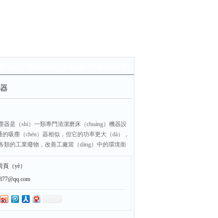
器（qì）
>
脈衝集塵器
> 磨床自動工業脈衝集塵器
器
器是（shì）一類專門清潔磨床（chuáng）機器設
通的吸塵（chén）器相似，但它的功率更大（dà），
類的工業廢物，改善工廠當（dāng）中的環境衛
們的身體健康
前頁（yè）
7@qq.com