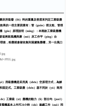
據磨床所吸廢（fèi）料的重量及密度來判定工業吸塵
效果的一些主要因素有：管（guǎn）徑太粗、管徑
（gòu）原理說明（míng）：本兩款工業吸塵機
）管道將鼓風機與磨（mó）床工作平（píng）台
濾處理後，粉塵就會被收集到過濾集塵櫃，另一出風口
（yè）用吸塵機是采用真（zhēn）空原理方式，為解
和固定式。工業吸塵（chén）器不同於（yú）商用
de）工業吸（xī）塵機的動力（lì）部分均（jun1）
業電機基本上均可24小時（shí）連續工作（zuò）同