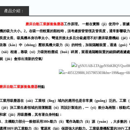
產品介紹：
磨床自動工業脈衝集塵器
工作原理。 一般在實際（jì）使用中，要
機的吸力大小。2。在吸一些較重的顆粒時，須考慮接管管徑及管長度，通常影響吸力
長度太長、吸風機本身功率太小、彎道所接太多且分級處理不好!磨床吸塵機結（jié）構
依靠（kào）中（zhōng）壓鼓風機大吸力（lì）的特性，加裝隔離裝置，通過（guò
（tái）相連，靠吸（xī）力吸附粉塵或（huò）碎屑，當通過隔離裝置的細篩網過
就（jiù）會排出清新的空氣!
磨床自動工業脈衝集塵器
特點
工業用吸塵器在（zài）工業領（lǐng）域內的應用也是非常廣（guǎng）泛的。工業
（jiě）決工業生產領域的清潔難題（tí）而設計製造的，一（yī）般分為兩類：移動式
和家（jiā）用吸塵機，其有著自身特點：
1、主機動力部分一般都采用380v動力（lì）電作為動力（lì）源（yuán），大多數的（
選擇380V的工業動力（lì）電源來（lái）保證強大的動力。工業吸塵機配置的380V工