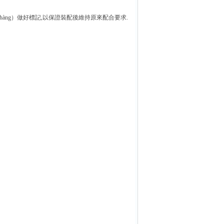
shàng）做好標記,以保證裝配後維持原來配合要求.