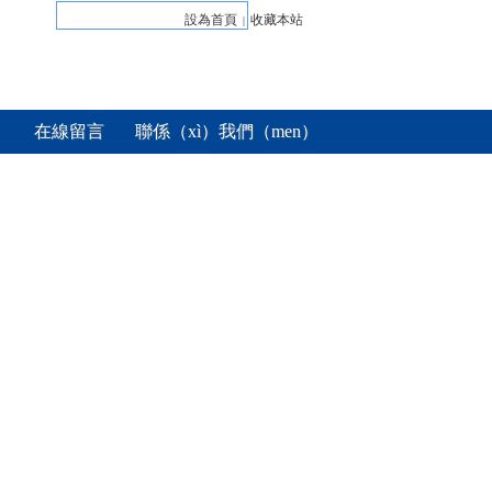
設為首頁
收藏本站
|
在線留言
聯係（xì）我們（men）