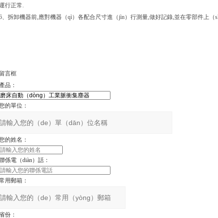
運行正常.
6、拆卸機器前,應對機器（qì）各配合尺寸進（jìn）行測量,做好記錄,並在零部件上（
留言框
產品：
您的單位：
您的姓名：
聯係電（diàn）話：
常用郵箱：
省份：