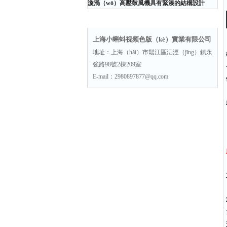
漩渦（wō）高壓鼓風機具有緊湊的結構設計
聯係方式
上海小蝌蚪视频色版（kè）實業有限公司
地址：上海（hǎi）市鬆江區泗涇（jīng）鎮永
強路98號2棟209室
E-mail：2980897877@qq.com