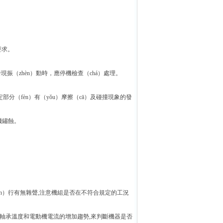
。
要求。
發現振（zhèn）動時，應停機檢查（chá）處理。
定部分（fèn）有（yǒu）摩擦（cā）及碰撞現象的發
機鏽蝕。
yùn）行有無雜聲,注意機組是否在不符合規定的工況
力,軸承溫度和電動機電流的增加趨勢,來判斷機器是否