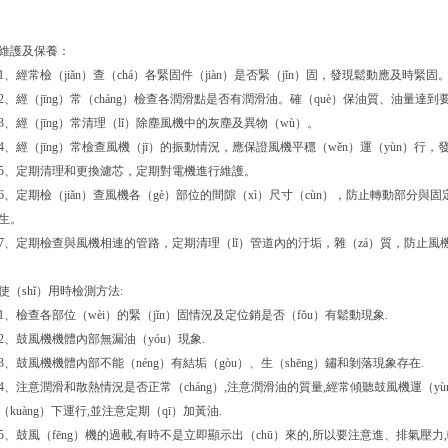
維護及保養：
1、經常檢（jiǎn）查（chá）各緊固件（jiàn）是否緊（jǐn）固，發現鬆動應及時緊固
2、經（jīng）常（cháng）檢查各潤滑點是否有潤滑油。確（què）保油質、油量達到
3、經（jīng）常清理（lǐ）除塵風機中的灰塵及異物（wù）。
4、經（jīng）常檢查風機（jī）的振動情況，應保證風機平穩（wěn）運（yùn）行，
5、定期清理和更換濾芯，定期對電機進行維護。
6、定期檢（jiǎn）查風機各（gè）部位的間隙（xì）尺寸（cùn），防止轉動部分與固
生。
7、定期檢查與風機相連的管路，定期清理（lǐ）管道內的汙垢，雜（zá）質，防止風
使（shǐ）用時檢測方法:
1、檢查各部位（wèi）的緊（jǐn）固情況及定位銷是否（fǒu）有鬆動現象.
2、鼓風機機體內部無漏油（yóu）現象.
3、鼓風機機體內部不能（néng）有結垢（gòu）、生（shēng）鏽和剝落現象存在.
4、注意潤滑和散熱情況是否正常（cháng）,注意潤滑油的質量,經常傾聽鼓風機運（
（kuàng）下運行,並注意定期（qī）加黃油.
5、鼓風（fēng）機的過載,有時不是立即顯示出（chū）來的,所以要注意進、排氣壓