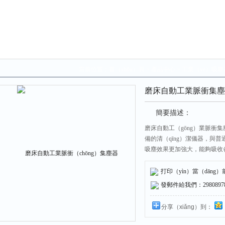
當前位置：
首（shǒu）頁
>
產品中心
>
工業（yè）吸塵
磨床自動工業脈衝集塵
簡要描述：
磨床自動工（gōng）業脈衝集塵
備的清（qīng）潔儀器，與普
吸塵效果更加強大，能夠吸收各
生，防止工業廢料危害到工人
打印（yìn）當（dāng）
發郵件給我們：298089787
分享（xiǎng）到：