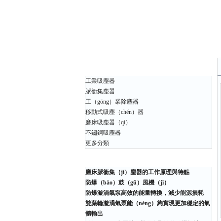
產品（pǐn）中心
工業吸塵器
脈衝集塵器
工（gōng）業除塵器
移動式吸塵（chén）器
磨床吸塵器（qì）
不鏽鋼吸塵器
更多分類
相關（guān）文章
磨床脈衝集（jí）塵器的工作原理與特點
防爆（bào）鼓（gǔ）風機（jī）
防爆漩渦氣泵高效的能量轉換，減少能源損耗
雙葉輪漩渦氣泵能（néng）夠實現更加穩定的氣
體輸出