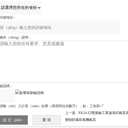
詳細地址：
補充（chōng）說明：
驗證碼：
請輸（shū）入計算（suàn）結果（填寫阿拉伯數字），如：三加四=7
上一篇 :
XK24-E2雙葉輪工業漩渦式氣
變頻防爆鼓風機氣泵