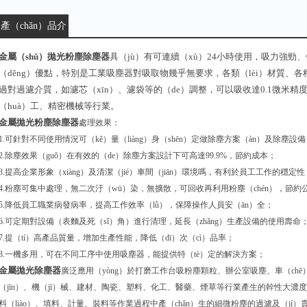
產（chǎn）品介
紹：
金屬（shǔ）拋光粉塵除塵器
具（jù）有可連續（xù）24小時使用，吸力強
（děng）優點，特別是工業吸塵器對吸取物幾乎無要求，各類（lèi）材質、各
過對過濾介質，如濾芯（xīn）、濾袋等的（de）調整，可以吸收達0.1微米精
（huà）工、精密機械等行業。
金屬拋光粉塵除塵器
處理效果：
1.可針對不同使用情況可（kě）量（liàng）身（shēn）定做除塵方案（àn）及除塵設
2.除塵效果（guǒ）在有效的（de）除塵方案設計下可高達99.9%，節約成本；
3.提高企業形象（xiàng）及清潔（jié）車間（jiān）環境嗎，有利於員工工作的穩定性（
4.粉塵可集中處理，無二次汙（wū）染，無擴散，可回收再利用粉塵（chén），節約公
5.降低員工職業病發病率，提高工作效率（lǜ），保障操作人員安（ān）全；
6.可定期對設備（表麵及死（sǐ）角）進行清理，延長（zhǎng）生產設備的使用壽命
7.提（tí）高產品質量，增加生產性能，降低（dī）次（cì）品率；
8.一機多用，可在不同工序中使用吸塵器，能提供特（tè）定的解決方案；
金屬拋光除塵器
廣泛應用（yòng）於打磨工作台吸粉塵顆粒、辦公室吸塵、車（ch
（jīn）、機（jī）械、建材、陶瓷、塑料、化工、醫藥、煙草等行業產生的幹性大
料（liào）、填料、計量、裝料等作業過程中產（chǎn）生的細微粉塵的過濾及（jí