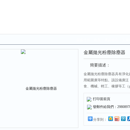
當前位置：
首頁
>
產品中心
>
工業
金屬拋光粉塵除塵器
簡要描述：
金屬拋光粉塵除塵器具有淨化
用範圍廣等特點。該設備廣泛（
食、機械、輕工、橡膠等工（gō
善環境防止大（dà）氣汙染，起
打印當前頁
發郵件給我們：298089787
分享到：