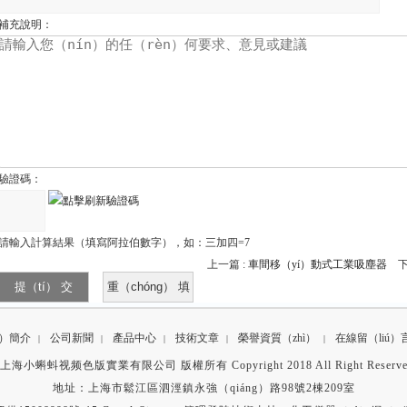
補充說明：
驗證碼：
請輸入計算結果（填寫阿拉伯數字），如：三加四=7
上一篇 :
車間移（yí）動式工業吸塵器
下
ī）簡介
公司新聞
產品中心
技術文章
榮譽資質（zhì）
在線留（liú）
|
|
|
|
|
上海小蝌蚪视频色版實業有限公司 版權所有 Copyright 2018 All Right Reserv
地址：上海市鬆江區泗涇鎮永強（qiáng）路98號2棟209室