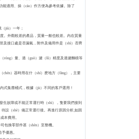
靠、功能適用、操（cāo）作方便為參考依據。除了
（jiù）一年；
信度。外觀較差的產品，質量一般也較差。內在質量
軟管及接口處是否漏氣，附件及備用件是（shì）否齊
róng）量、過（guò）濾（lǜ）精度及過濾麵積等
hén）器時用在什（shí）麽地方（fāng），主要
內式集塵桶式，根據（jù）不同的客戶選用！
如發生故障或不能正常運行時（shí），隻要我們接到
，待設（shè）備正常運行後。再進行原因分析,如因
收成本費用。
司包換零部件甚（shèn）至整機。
給予優惠。