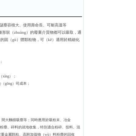
勁、儲塵容積大、使用壽命長、可耐高溫等
種形狀（zhuàng）的廢棄介質物都可以吸取，通
度的固（gù）體顆粒物，可（kě）適用於精細化
備；
xìng）；
（gōng）司成本；
；
ē）間大麵積吸塵等；同時應用於吸粉末、冶金
濃度粉塵、碎料的就地收集，特別適合粉碎、投料、混
）貴重金屬顆粒、高附加值物（wù）料粉塵的回收