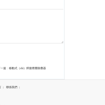
一篇 :
移動式（shì）焊接煙塵除塵器
言
聯係我們
|
|
e