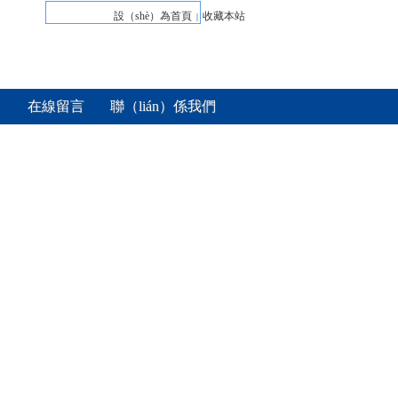
設（shè）為首頁
收藏本站
|
在線留言
聯（lián）係我們