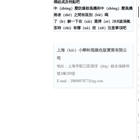
構組成及特點吧
中（zhōng）壓防爆鼓風機和中（zhōng）壓風機
兩者（zhě）之間有區別（bié）嗎
了（le）解一下在（zài）選擇（zé）2RB旋渦氣
泵時（shí）有哪（nǎ）些（xiē）注意事項吧
聯係方式
上海（hǎi）小蝌蚪视频色版實業有限公
司
地址：上海市鬆江區泗涇（jīng）鎮永強路98
號2棟209室
E-mail：2980897877@qq.com