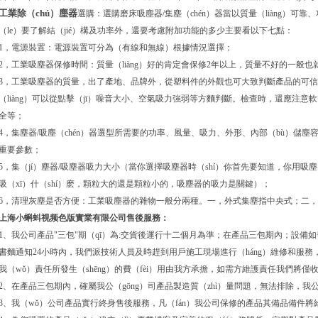
工業除（chú）塵器
選購：選購磨床吸塵器/集塵（chén）器當以質量（liàng）可
（le）要了解結（jié）構及功率外，還要考慮附加功能的多少主要看以下七點：
1，電源裝置：電源裝置可分為（有線和無線）根據情況選擇；
2，工業吸塵器保修時間：質量（liàng）好的肯定會保修2年以上，質量不好的一般也就
3，工業吸塵器的質量，出了產地、品牌外，從塑料件的外觀也可大致判斷產品的可
（liàng）可以從點擊（jī）噪音大小、空氣吸力強弱等方麵判斷。檢查時，還應注意
全等；
4，集塵器/吸塵（chén）器選型所需要的功率、風量、吸力、外形、內部（bù）儲塵容（
重要參數；
5，集（jí）塵器/吸塵器吸力大小（當你選擇吸塵器時（shí）你首先要知道，你用吸塵（c
吸（xī）什（shí）麽，顆粒大的還是顆粒小的，吸塵器的吸力是關鍵）；
6，清理灰塵是否方便：工業吸塵器的雜物一般分兩種。一，外式集塵指中央式；二，
上海小蝌蚪视频色版實業有限公司售後服務：
1、我公司產品"三包"期（qī）為:交貨後運行十二個月為準；在產品三包期內；設備
書麵通知24小時內，我們派技術人員及時趕到用戶施工現場進行（háng）維修和服務
我（wǒ）責任所發生（shēng）的費（fèi）用由我方承擔，如需方維護責任我們將僅
2、在產品三包期內，確屬我公（gōng）司產品製造質（zhì）量問題，無法排除，我公
3、我（wǒ）公司產品實行終身售後服務，凡（fán）我公司保修的產品其備品備件將