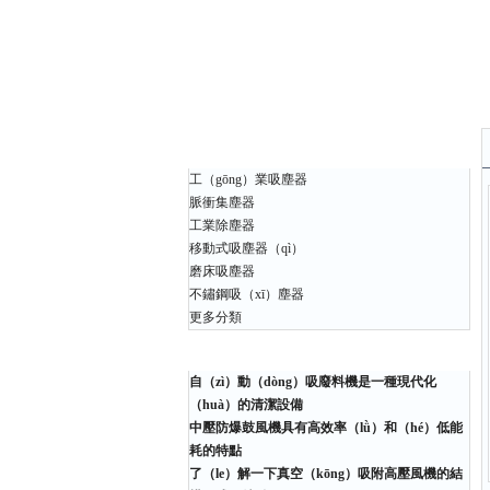
產品中（zhōng）心
工（gōng）業吸塵器
脈衝集塵器
工業除塵器
移動式吸塵器（qì）
磨床吸塵器
不鏽鋼吸（xī）塵器
更多分類
相關（guān）文章
自（zì）動（dòng）吸廢料機是一種現代化
（huà）的清潔設備
中壓防爆鼓風機具有高效率（lǜ）和（hé）低能
耗的特點
了（le）解一下真空（kōng）吸附高壓風機的結