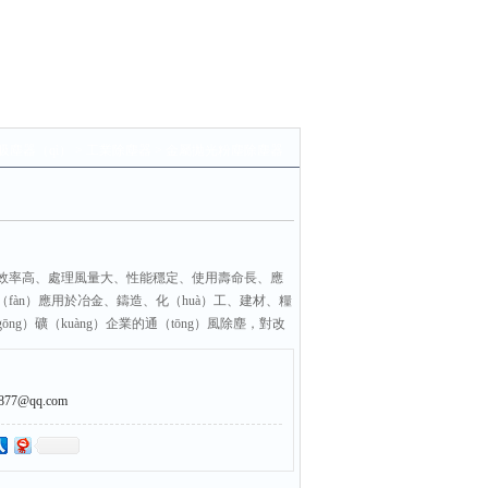
吸塵器（qì）
>
工業除塵器
> 金屬拋光粉塵除塵器
效率高、處理風量大、性能穩定、使用壽命長、應
fàn）應用於冶金、鑄造、化（huà）工、建材、糧
ng）礦（kuàng）企業的通（tōng）風除塵，對改
到了良（liáng）好效果。
7@qq.com