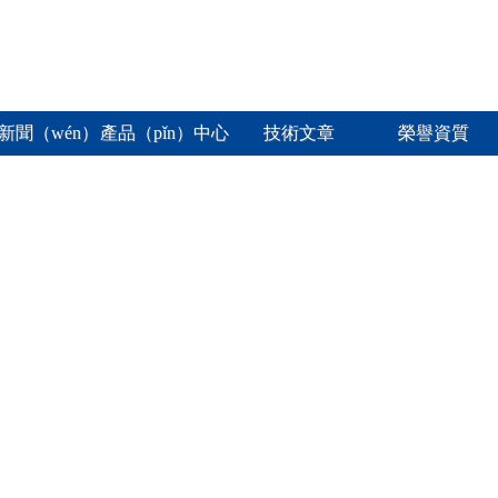
新聞（wén）
產品（pǐn）中心
技術文章
榮譽資質