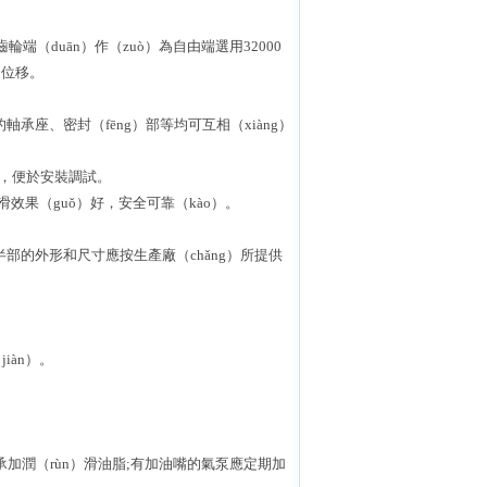
端（duān）作（zuò）為自由端選用32000
向位移。
承座、密封（fēng）部等均可互相（xiàng）
座，便於安裝調試。
）滑效果（guǒ）好，安全可靠（kào）。
礎半部的外形和尺寸應按生產廠（chǎng）所提供
iàn）。
承加潤（rùn）滑油脂;有加油嘴的氣泵應定期加