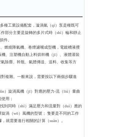
）多種工業設備配套，漩渦氣（qì）泵是種既可
工作部分主要是旋轉的多片式時（shí）輪和靜止
易損件。
機、燃燒降氣機、卷煙濾嘴成型機，電鍍槽液攪
版機、注塑機自動上料烘幹機（jī）、液體灌裝
空氣除塵、幹瓶、氣體傳送、送料、收集等方
也相對複雜。一般來說，需要按以下兩個步驟進
n）旋渦風機（jī）對應的壓力-流（liú）量曲
能使用；
上找到同時（shí）滿足壓力和流量對（duì）應的
）擇旋渦（wō）風機的型號； 隻要是不同的工作
，就需要進行相關的計算（suàn）。