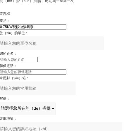
潤（rùn）滑（huá）油脂，周期為
一星期一次
留言框
產品：
您（nín）的單位：
您的姓名：
聯係電話：
常用郵（yóu）箱：
省份：
詳細地址：