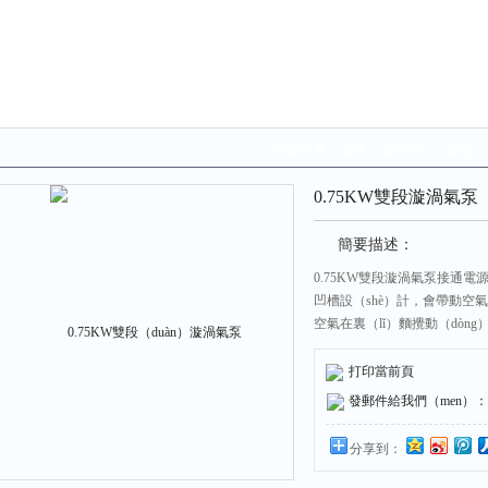
當前位置：
首頁
>
產品中心
>
漩渦（
0.75KW雙段漩渦氣泵（
簡要描述：
0.75KW雙段漩渦氣泵接通電源
凹槽設（shè）計，會帶動空
空氣在裏（lǐ）麵攪動（dòn
（yī）道的循環（huán）
體（tǐ）外，以供使（shǐ）用
打印當前頁
發郵件給我們（men）：298
分享到：