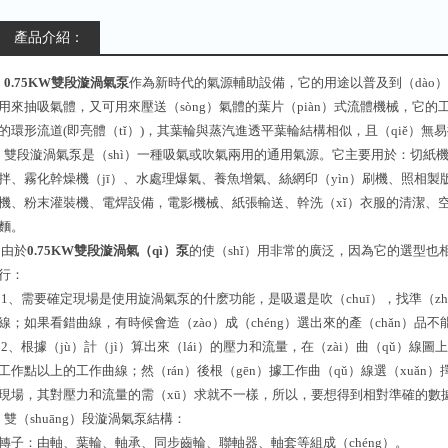
產品介紹：
0.75KW雙段漩渦氣泵
作為新時代的氣源輔助設備，它的用途以普及到（dào
用來抽吸氣體，又可用來壓送（sòng）氣體的葉片（piàn）式流體機械，它的
的環形流道(即亮體（tǐ）)，其葉輪與蒸汽進透平葉輪結構相似，且（qiě）無
雙段漩渦氣泵是（shì）一種吸氣或吹氣兩用的通用氣源。它主要用於：切紙
拌、霧化幹燥機（jī）、水處理爆氣、養魚增氣、絲網印（yìn）刷機、照相製
機、粉末灌裝機、電焊設備，電影機械、紙張輸送、幹洗（xǐ）衣服的清潔、
麵。
由於
0.75KW雙段漩渦氣（qì）泵
的使（shǐ）用非常的廣泛，因為它的選型
行：
1、需要確定現場是使用旋渦氣泵的什麽功能，是吸還是吹（chuī），找準（zhǔ
線；如果看錯曲線，有時候會造（zào）成（chéng）選出來的產（chǎn）品不
2、根據（jù）計（jì）算出來（lái）的壓力和流量，在（zài）曲（qǔ）線圖
工作點以上的工作曲線；然（rán）後根（gēn）據工作曲（qǔ）線選（xuǎn
現場，其對壓力和流量的需（xū）求就不一樣，所以，要想得到相對準確的數據
雙（shuāng）段漩渦氣泵結構：
轉子：由軸、葉輪、軸承、同步齒輪、聯軸器、軸套等組成（chéng）。