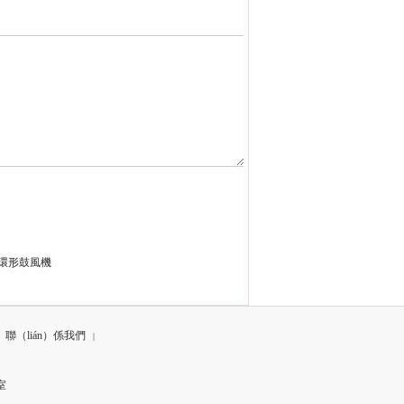
W環形鼓風機
聯（lián）係我們
|
e
室