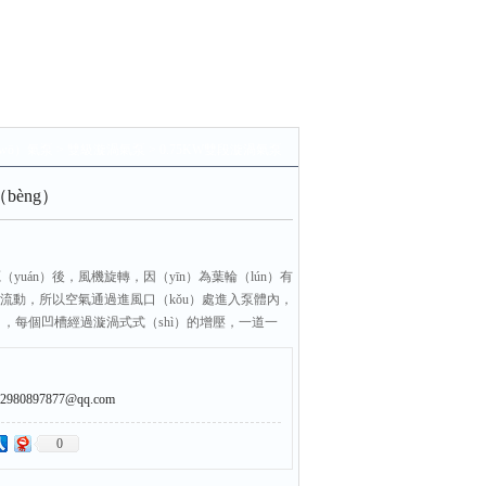
wō）氣泵
>
雙級漩渦氣泵
> 0.75KW雙段漩渦氣泵
bèng）
（yuán）後，風機旋轉，因（yīn）為葉輪（lún）有
氣流動，所以空氣通過進風口（kǒu）處進入泵體內，
g），每個凹槽經過漩渦式式（shì）的增壓，一道一
增壓（yā），終形成強大的氣流能量，通過出氣口排出泵
。
0897877@qq.com
0