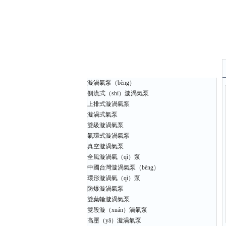
產品中心（xīn）
漩渦氣泵（bèng）
側流式（shì）漩渦氣泵
上排式漩渦氣泵
漩渦式氣泵
雙級漩渦氣泵
氣環式漩渦氣泵
真空漩渦氣泵
全風漩渦氣（qì）泵
中國台灣漩渦氣泵（bèng）
環形漩渦氣（qì）泵
防爆漩渦氣泵
雙葉輪漩渦氣泵
雙段漩（xuán）渦氣泵
高壓（yā）漩渦氣泵