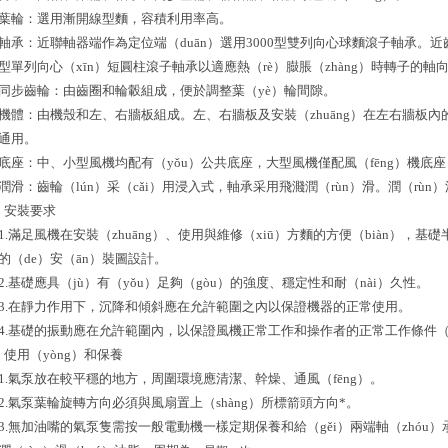
葉輪：選用漸開線型麵，容積利用率高。
軸承：近聯軸器端作為定位端（duān）選用3000型雙列向心球麵滾子軸承。近齒輪
型單列向心（xīn）短圓柱滾子軸承以適應熱（rè）臌脹（zhàng）時轉子的軸
同步齒輪：由齒圈和輪轂組成，便於調整葉（yè）輪間隙。
機體：由機殼和左、右牆板組成。左、右牆板及安裝（zhuāng）在左右牆板內的軸
通用。
底座：中、小型風機均配有（yǒu）公共底座，大型風機僅配風（fēng）機底
潤滑：齒輪（lún）采（cǎi）用浸入式，軸承采用飛濺潤（rùn）滑。潤（rùn
安裝要求
1.滿足風機在安裝（zhuāng）、使用與維修（xiū）方麵的方便（biàn），基
的（de）安（ān）裝圖設計。
2.基礎應具（jù）有（yǒu）足夠（gòu）的強度、穩定性和耐（nài）久性。
3.在靜力作用下，沉降和傾斜應在允許範圍之內以保證機器的正常使用。
4.基礎的振動應在允許範圍內，以保證風機正常工作和操作者的正常工作條件（j
使用（yòng）和保養
1.氣泵放在較平穩的地方，周圍環境應清潔、幹燥、通風（fēng）。
2.氣泵葉輪旋轉方向必須與風扇置上（shàng）所標箭頭方向*。
3.無加油嘴的氣泵隻需按一般電動機一樣定期保養和給（gěi）兩端軸（zhóu）