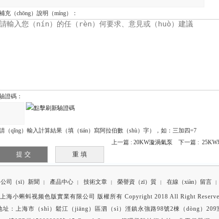
補充（chōng）說明（míng）：
驗證碼：
請（qǐng）輸入計算結果（填（tián）寫阿拉伯數（shù）字），如：三加四=7
上一篇 :
20KW漩渦氣泵
下一篇 :
25K
公司（sī）新聞
產品中心
技術文章
榮譽資（zī）質
在線（xiàn）留言
|
|
|
|
|
上海小蝌蚪视频色版實業有限公司 版權所有 Copyright 2018 All Right Reserv
地址：上海市（shì）鬆江（jiāng）區泗（sì）涇鎮永強路98號2棟（dòng）209