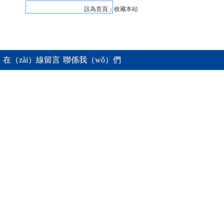
設為首頁
收藏本站
|
在（zài）線留言
聯係我（wǒ）們