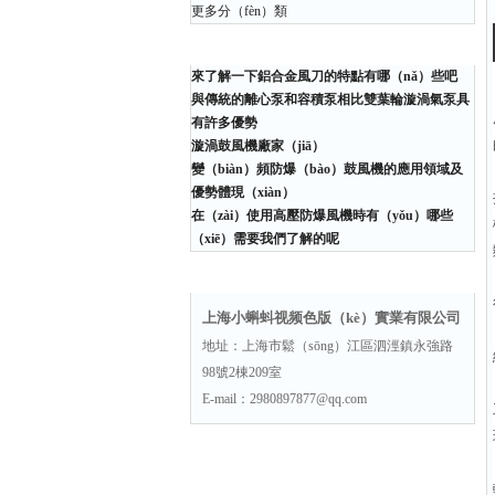
更多分（fèn）類
相關文章
來了解一下鋁合金風刀的特點有哪（nǎ）些吧
與傳統的離心泵和容積泵相比雙葉輪漩渦氣泵具
有許多優勢
漩渦鼓風機廠家（jiā）
變（biàn）頻防爆（bào）鼓風機的應用領域及
優勢體現（xiàn）
在（zài）使用高壓防爆風機時有（yǒu）哪些
（xiē）需要我們了解的呢
聯係方式
上海小蝌蚪视频色版（kè）實業有限公司
地址：上海市鬆（sōng）江區泗涇鎮永強路
98號2棟209室
E-mail：2980897877@qq.com