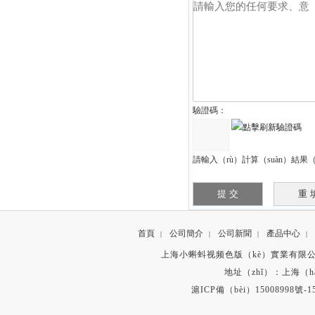
驗證碼：
請輸入（rù）計算（suàn）結
首頁
公司簡介
公司新聞
產品中心
|
|
|
|
上海小蝌蚪视频色版（kè）實業有限公司 版權（qu
地址（zhǐ）：上海（h
滬ICP備（bèi）15008998號-1