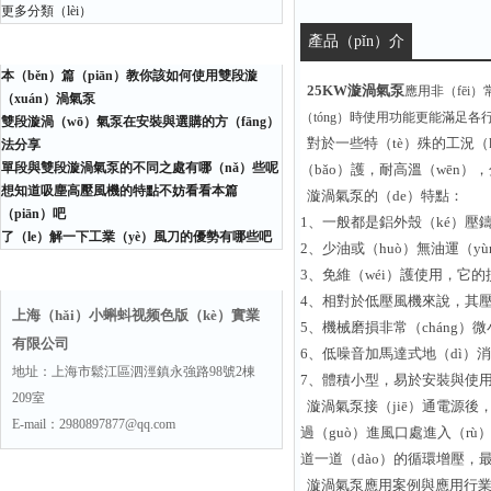
更多分類（lèi）
產品（pǐn）介
相關文章
本（běn）篇（piān）教你該如何使用雙段漩
紹：
25KW漩渦氣泵
應用非（fēi
（xuán）渦氣泵
（tóng）時使用功能更能滿足
雙段漩渦（wō）氣泵在安裝與選購的方（fāng）
對於一些特（tè）殊的工況（
法分享
單段與雙段漩渦氣泵的不同之處有哪（nǎ）些呢
（bǎo）護，耐高溫（wēn）
想知道吸塵高壓風機的特點不妨看看本篇
漩渦氣泵的（de）特點：
（piān）吧
1、一般都是鋁外殼（ké）壓鑄
了（le）解一下工業（yè）風刀的優勢有哪些吧
2、少油或（huò）無油運（y
聯係方式
3、免維（wéi）護使用，它
4、相對於低壓風機來說，其壓
上海（hǎi）小蝌蚪视频色版（kè）實業
5、機械磨損非常（cháng）
有限公司
6、低噪音加馬達式地（dì）消
地址：上海市鬆江區泗涇鎮永強路98號2棟
7、體積小型，易於安裝與使用在
209室
漩渦氣泵接（jiē）通電源後，
E-mail：2980897877@qq.com
過（guò）進風口處進入（rù
道一道（dào）的循環增壓，
漩渦氣泵應用案例與應用行