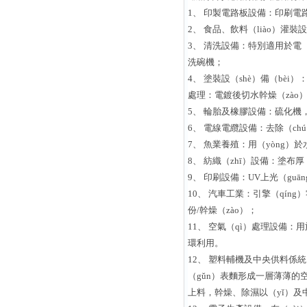
1、 印製電路板設備：印刷電路板
2、 食品、飲料（liào）
3、 清洗設備：特別適用於電
洗碗機；
4、 塗裝設（shè）備（bèi
處理：電鍍後切水幹燥（zào
5、 輪胎及橡膠設備：硫化機，
6、 電線電纜設備：去除（c
7、 魚業養殖：用（yòng）
8、 紡織（zhī）設備：塗布
9、 印刷設備：UV上光（gu
10、 汽車工業：引擎（qín
份/幹燥（zào）；
11、 空氣（qì）處理設備：
環利用。
12、 塑料輔機及中央供料係統
（gǔn）表麵形成一層薄薄的
上料，幹燥、除濕以（yǐ）及