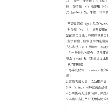
13、 電子生產設備：在（z
麵；在噴錫（xī）機使用（y
光（guāng）亮、平整、均
不管是哪個（gè）品牌的
25
對於壓（yā）力，經常使用的
定的壓力之後，釋壓閥就會自
對於粉塵，經常使用的是過濾
方法和使（shǐ）用
壽命，在訂
在一些特殊的場合，還需要進行
境溫（wēn）度（進氣溫度比
我們的服務：
1:專業的銷售工（gōng）程
用；
2:專職售服人員，協助用戶搞（
3:向（xiàng）用戶宣傳產品
4:公司備有充足的備件，保證
5:谘詢或走訪用戶使用情況並