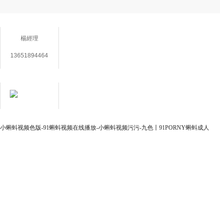
聯係方式
楊經理
13651894464
在線客服
用心服務 成就你我
小蝌蚪视频色版-91蝌蚪视频在线播放-小蝌蚪视频污污-九色丨91PORNY蝌蚪成人