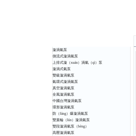
產品中心
漩渦氣泵
側流式漩渦氣泵
上排式漩（xuán）渦氣（qì）泵
漩渦式氣泵
雙級漩渦氣泵
氣環式漩渦氣泵
真空漩渦氣泵
全風漩渦氣泵
中國台灣漩渦氣泵
環形漩渦氣泵
防（fáng）爆漩渦氣泵
雙葉輪（lún）漩渦氣泵
雙段漩渦氣泵（bèng）
高壓漩渦氣泵