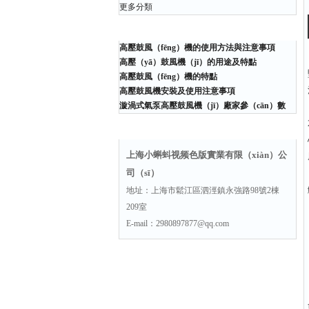
更多分類
相關（guān）文章
高壓鼓風（fēng）機的使用方法與注意事項
高壓（yā）鼓風機（jī）的用途及特點
高壓鼓風（fēng）機的特點
高壓鼓風機安裝及使用注意事項
漩渦式氣泵高壓鼓風機（jī）廠家參（cān）數
聯係方式
上海小蝌蚪视频色版實業有限（xiàn）公
司（sī）
地址：上海市鬆江區泗涇鎮永強路98號2棟
209室
E-mail：2980897877@qq.com