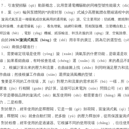
7． 引進變頻驅（qū）動新概念，比用普通電機驅動的同種型號性能最大（dà
8． 葉（yè）輪與泵體間的*的密封形（xíng）式減少高壓氣體在壓縮過程中
漩渦式氣泵是一種吸氣或吹氣兩用的通用氣（qì）源。它主要用於：切紙機、燃燒降
化幹燥機、水處理爆氣（qì）、養魚增氣、絲網印刷機、照相製版機、注塑機自動上（
焊設備（bèi），電影（yǐng）機械、紙張輸送、幹洗衣服的清（qīng）潔、空氣
由於
20KW漩渦式氣泵（bèng）
使（shǐ）用非常的廣泛，因為它的選型也（y
（xià）兩個步驟進行：
1、需要確定現場是使用（yòng）旋（xuán）渦氣泵的什麽功能，是吸還是吹
線；如果看錯曲線，有時候會造成（chéng）選（xuǎn）出（chū）來的產
2、根據計算出來的壓力和流量，在曲線圖上找（zhǎo）到同時滿足壓力和流（l
作曲線；然後根據工作曲線（xiàn）選擇旋渦風機的型號；
隻要是不同的工作現場，其（qí）對壓力和流量的需求就不（bú）一樣，所（s
要進（jìn）行相關（guān）的計算。這個可以來電詢（xún）問我公司（sī）
不管是哪個品牌的漩渦式（shì）氣泵使用時（shí）都需要進行（háng）兩（liǎ
力，二是粉塵。
對於壓力，經常使用的是釋壓閥，它是一個（gè）卸荷閥，當漩渦式氣（qì）
後，釋壓閥（fá）就會自動打開，把多餘（yú）的壓力釋放掉，從而保護漩渦
對於粉塵，經常使用的是過濾器。它根據不同的使用現場（chǎng），往往使用