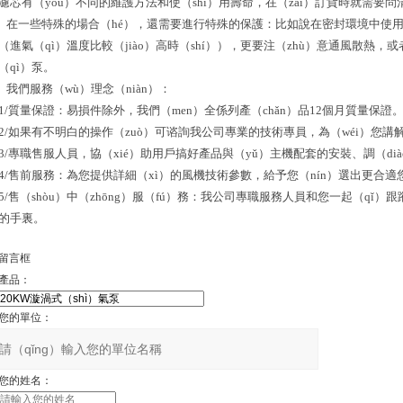
濾芯有（yǒu）不同的維護方法和使（shǐ）用壽命，在（zài）訂貨時就需要問
在一些特殊的場合（hé），還需要進行特殊的保護：比如說在密封環境中使用時
（進氣（qì）溫度比較（jiào）高時（shí）），更要注（zhù）意通風散熱
（qì）泵。
我們服務（wù）理念（niàn）：
1/質量保證：易損件除外，我們（men）全係列產（chǎn）品12個月質量保證
2/如果有不明白的操作（zuò）可谘詢我公司專業的技術專員，為（wéi）您講
3/專職售服人員，協（xié）助用戶搞好產品與（yǔ）主機配套的安裝、調（dià
4/售前服務：為您提供詳細（xì）的風機技術參數，給予您（nín）選出更合
5/售（shòu）中（zhōng）服（fú）務：我公司專職服務人員和您一起（qǐ）
的手裏。
留言框
產品：
您的單位：
您的姓名：