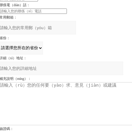
聯係電（diàn）話：
常用郵箱：
省份：
詳細（xì）地址：
補充說明（míng）：
驗證碼：