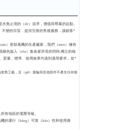
，是永無止境的（de）追求，價值與尊嚴的起點、
ǎn）不變的宗旨，提供完善的售後服務，讓顧客*
án）形鼓風機的生產廠家，我們（men）擁有
视频色版人（rén）集各家所長的同時,獨立的核
要求、質量、標準、使用效果均達到適用要求，並*
生鐵老舊工藝，且（qiě）葉輪與其他部件不產生任何接
界上所有地區的電壓等級。
的運行（háng）可靠（kào）性和使用壽