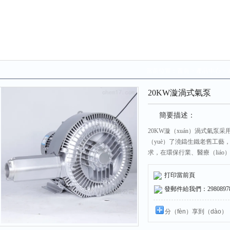
當前位置：
首頁
>
產品中心
>
20KW漩渦式氣泵
簡要描述：
20KW漩（xuán）渦式氣泵采
（yuè）了澆鑄生鐵老舊工藝
求，在環保行業、醫療（liáo
廣泛的（de）讚譽及信（xìn
打印當前頁
發郵件給我們：298089787
分（fèn）享到（dào）