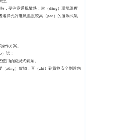
清楚。
，要注意通風散熱；當（dāng）環境溫度
，或者選擇允許進風溫度較高（gāo）的漩渦式氣
。
解操作方案。
o）試；
適您使用的漩渦式氣泵。
跟蹤（zōng）貨物，直（zhí）到貨物安全到達您