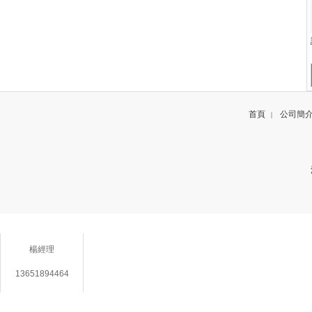
首頁
公司簡
|
聯係方（fāng）式
楊經理
13651894464
在線客服