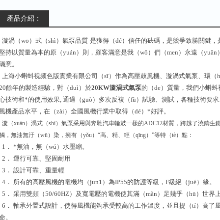
產品介紹：
漩渦（wō）式（shì）氣泵品質-是獲得（dé）信任的砝碼，是競爭致勝關鍵
堅持以質量為本的原（yuán）則，顧客滿意是我（wǒ）們（men）永遠（yu
滿意。
上海小蝌蚪视频色版實業有限公司（sī）作為高壓鼓風機、漩渦式氣泵、環（hu
20餘年的製造經驗，對（duì）於
20KW漩渦式氣泵
的（de）質量，我們小蝌蚪
心技術和*的使用效果, 通過（guò）多次反複（fù）試驗、測試，各種技術
風機產品水平，在（zài）全國風機行業中取得（dé）*好評。
漩（xuán）渦式（shì）氣泵采用與奔馳汽車輪鼓一樣的ADC12材質，跨越了澆鑄
觸，無油無汙（wū）染，擁有（yǒu）“高、精、輕（qīng）”等特（tè）點：
1． *無油，無（wú）水壓縮。
2． 運行可靠、堅固耐用
3． 設計可靠、重量輕
4． 所有的高壓風機的電機均（jun1）為IP55的防護等級，F級絕（jué）緣。
5． 采用雙頻（50/60HZ）及寬電壓的電機使其滿（mǎn）足幾乎（hū）世
6． 軸承外置式設計，使得風機能夠承受較高的工作溫度，並且提（tí）高了風機
命。