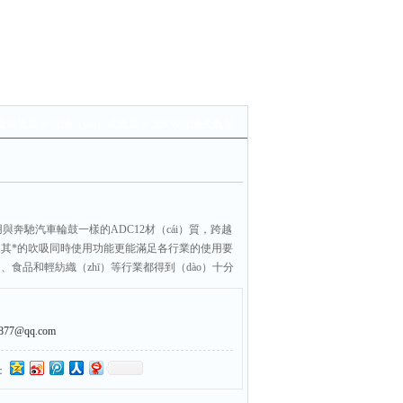
漩渦氣泵
>
漩渦（wō）式氣泵
> 20KW漩渦式氣泵
用與奔馳汽車輪鼓一樣的ADC12材（cái）質，跨越
，其*的吹吸同時使用功能更能滿足各行業的使用要
）、食品和輕紡織（zhī）等行業都得到（dào）十分
）賴。
7@qq.com
：