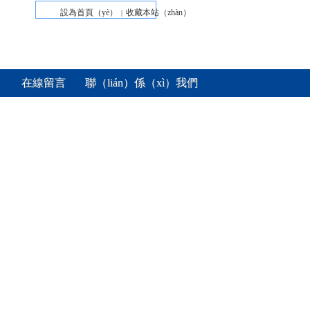
設為首頁（yè）
收藏本站（zhàn）
|
在線留言
聯（lián）係（xì）我們