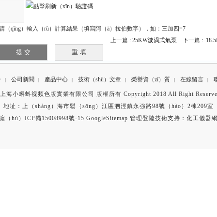
請（qǐng）輸入（rù）計算結果（填寫阿（ā）拉伯數字），如：三加四=7
上一篇 :
25KW漩渦式氣泵
下一篇 :
18
介
公司新聞
產品中心
技術（shù）文章
榮譽資（zī）質
在線留言
|
|
|
|
|
|
上海小蝌蚪视频色版實業有限公司 版權所有 Copyright 2018 All Right Reserv
地址：上（shàng）海市鬆（sōng）江區泗涇鎮永強路98號（hào）2棟209室
滬（hù）ICP備15008998號-15
GoogleSitemap
管理登陸
技術支持：
化工儀器