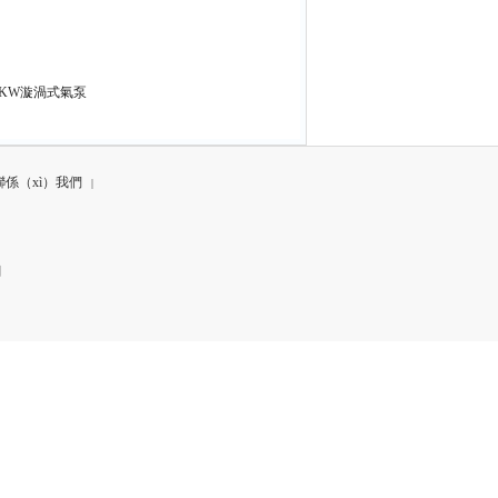
.5KW漩渦式氣泵
聯係（xì）我們
|
e
網