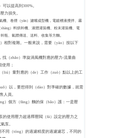
）可以提高到300%。
的壓力損失。
氣機、卷煙（yān）濾嘴成型機，電鍍槽液攪拌、霧
shàng）料烘幹機、液體灌裝機、粉末灌裝機、電
除塵、幹瓶、氣體傳送、送料、收集等方麵。
ě）相對複雜。一般來說，需要（yào）按以下
，找（zhǎo）準旋渦風機對應的壓力-流量曲
品不能使用；
iú）量對應的（de）工作（zuò）點以上的工
uǒ）以，要想得到（dào）對準確的數據，就需
銷售人員。
ng）個方（fāng）麵的保（bǎo）護：一是壓
泵的使用壓力超過釋壓閥（fá）設定的壓力之
式氣泵。
不同（tóng）的過濾精度的過濾濾芯，不同的