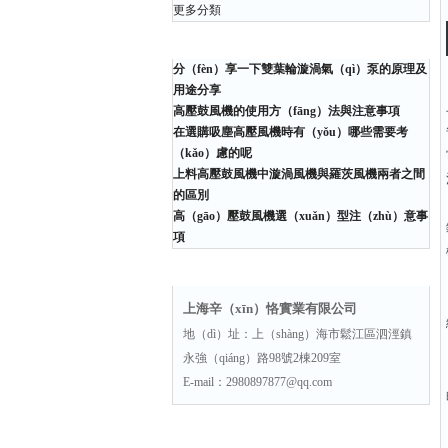
更多分類
相關文章
分（fèn）享一下雙葉輪漩渦氣（qì）泵的原理及
用途分享
高壓鼓風機的使用方（fāng）法與注意事項
在選購吸塵高壓風機時有（yǒu）哪些需要考
（kǎo）慮的呢
上料高壓鼓風機中漩渦風機與羅茨風機兩者之間
的區別
高（gāo）壓鼓風機選（xuǎn）型注（zhù）意事
項
聯（lián）係方式（shì）
上海辛（xīn）恪實業有限公司
地（dì）址：上（shàng）海市鬆江區泗涇鎮
永強（qiáng）路98號2棟209室
E-mail：2980897877@qq.com