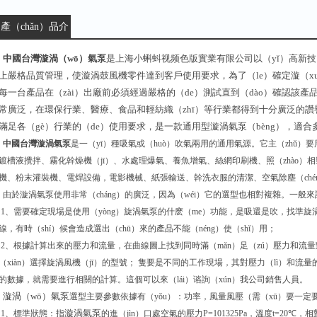
產（chǎn）品介
紹：
中國台灣漩渦（wō）氣泵
是上海小蝌蚪视频色版實業有限公司以（yǐ）高新技（
上嚴格品質管理，使漩渦鼓風機零件達到客戶使用要求，為了（le）確定漩（xuá
每一台產品在（zài）出廠前必須經過嚴格的（de）測試直到（dào）確認該
常廣泛，在環保行業、醫療、食品和輕紡織（zhī）等行業都得到十分廣泛的讚譽
滿足各（gè）行業的（de）使用要求，是一款通用型漩渦氣泵（bèng），適合
中國台灣漩渦氣泵
是一（yī）種吸氣或（huò）吹氣兩用的通用氣源。它主（zhǔ
鍍槽液攪拌、霧化幹燥機（jī）、水處理爆氣、養魚增氣、絲網印刷機、照（zhào）
機、粉末灌裝機、電焊設備，電影機械、紙張輸送、幹洗衣服的清潔、空氣除塵（ch
由於漩渦氣泵使用非常（cháng）的廣泛，因為（wéi）它的選型也相對複雜。一般來
1、需要確定現場是使用（yòng）旋渦氣泵的什麽（me）功能，是吸還是吹，找準旋渦
線，有時（shí）候會造成選出（chū）來的產品不能（néng）使（shǐ）用；
2、根據計算出來的壓力和流量，在曲線圖上找到同時滿（mǎn）足（zú）壓力和流
（xiàn）選擇旋渦風機（jī）的型號； 隻要是不同的工作現場，其對壓力（lì）和流
的數據，就需要進行相關的計算。這個可以來（lái）谘詢（xún）我公司銷售人員。
漩渦（wō）氣泵
選型主要參數依據有（yǒu）：功率，風量風壓（需（xū）要一定要
漩渦氣泵
1、標準狀態：指
的進（jìn）口處空氣的壓力P=101325Pa，溫度t=20℃