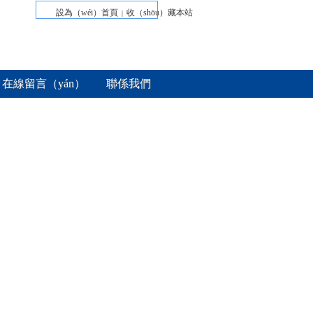
設為（wéi）首頁
收（shōu）藏本站
|
在線留言（yán）
聯係我們