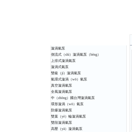
產品中心
漩渦氣泵
側流式（shì）漩渦氣泵（bèng）
上排式漩渦氣泵
漩渦式氣泵
雙級（jí）漩渦氣泵
氣環式漩渦（wō）氣泵
真空漩渦氣泵
全風漩渦氣泵
中（zhōng）國台灣漩渦氣泵
環形漩渦（wō）氣泵
防爆漩渦氣泵
雙葉（yè）輪漩渦氣泵
雙段漩渦氣泵
高壓（yā）漩渦氣泵