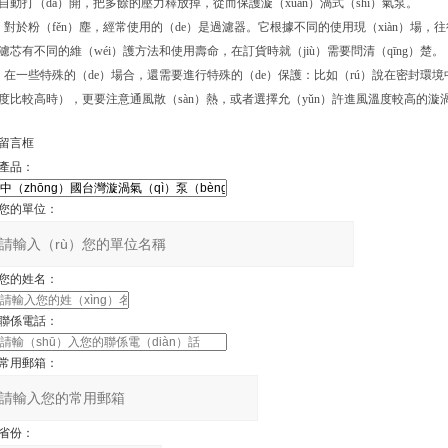
自動打（dǎ）開，把多餘的壓力釋放掉，從而保護漩（xuán）渦式（shì）氣泵。
對於粉（fěn）塵，經常使用的（de）是過濾器。它根據不同的使用現（xiàn）場，
濾芯有不同的維（wéi）護方法和使用壽命，在訂貨時就（jiù）需要問清（qīng）楚。
在一些特殊的（de）場合，還需要進行特殊的（de）保護：比如（rú）說在密封環
度比較高時），更要注意通風散（sàn）熱，或者選擇允（yǔn）許進風溫度較高的漩
留言框
產品：
您的單位：
您的姓名：
聯係電話：
常用郵箱：
省份：