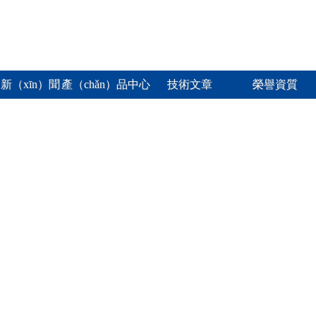
新（xīn）聞
產（chǎn）品中心
技術文章
榮譽資質