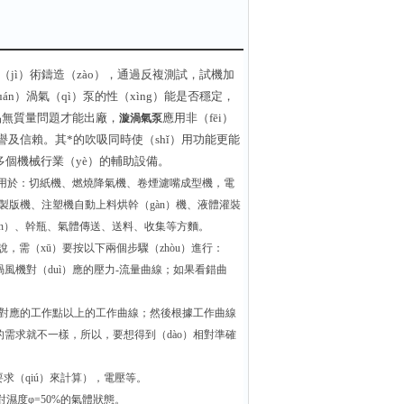
jì）術鑄造（zào），通過反複測試，試機加
n）渦氣（qì）泵的性（xìng）能是否穩定，
產品無質量問題才能出廠，
應用非（fēi）
漩渦氣泵
及信賴。其*的吹吸同時使（shǐ）用功能更能
多個機械行業（yè）的輔助設備。
）要用於：切紙機、燃燒降氣機、卷煙濾嘴成型機，電
相製版機、注塑機自動上料烘幹（gàn）機、液體灌裝
én）、幹瓶、氣體傳送、送料、收集等方麵。
說，需（xū）要按以下兩個步驟（zhòu）進行：
風機對（duì）應的壓力-流量曲線；如果看錯曲
量對應的工作點以上的工作曲線；然後根據工作曲線
量的需求就不一樣，所以，要想得到（dào）相對準確
求（qiú）來計算），電壓等。
，相對濕度φ=50%的氣體狀態。