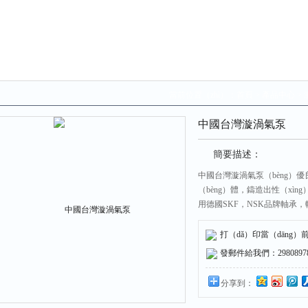
當前位置（zhì）：
首頁
>
產品中心
>
中國台灣漩渦氣泵
簡要描述：
中國台灣漩渦氣泵（bèng）
（bèng）體，鑄造出性（xìn
用德國SKF，NSK品牌軸承，
穩定，低噪音，免（miǎn）
（jiǔ）。
打（dǎ）印當（dāng）
發郵件給我們：298089787
分享到：