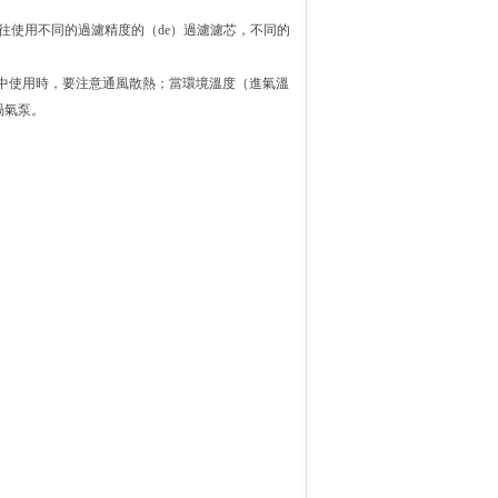
往往使用不同的過濾精度的（de）過濾濾芯，不同的
境中使用時，要注意通風散熱；當環境溫度（進氣溫
渦氣泵。