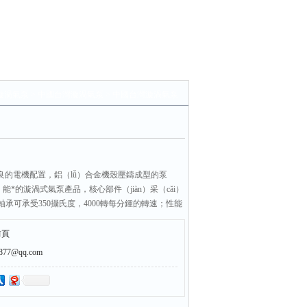
漩渦氣泵
>
中國台灣漩渦氣泵
> 中國台灣漩渦氣泵
優良的電機配置，鋁（lǚ）合金機殼壓鑄成型的泵
g）能*的漩渦式氣泵產品，核心部件（jiàn）采（cǎi）
軸承可承受350攝氏度，4000轉每分鍾的轉速；性能
維護，壽命更久，可保（bǎo）證風機運行更久
前頁
7@qq.com