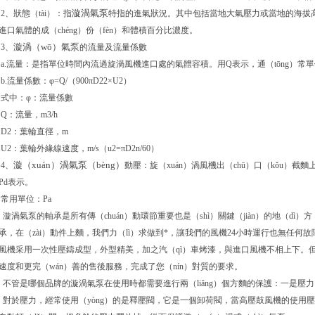
漩渦氣泵
2、狀態（tài）：指
特指的進氣狀況。其中包括當地大氣壓力或當地的海拔高
進口氣體的成（chéng）份（fèn）和體積百分比濃度。
漩渦（wō）氣泵
3、
的流量及流量係數
a.流量：是指單位時間內流過旋渦風機進口處的氣體容積。用Q表示，通（tōng）常單位：m
b.流量係數：φ=Q/（900πD22×U2）
式中：φ：流量係數
Q：流量，m3/h
D2：葉輪直徑，m
U2：葉輪外緣線速度，m/s（u2=πD2n/60）
漩（xuán）渦氣泵（bèng）
4、
動壓：旋（xuán）渦風機出（chū）口（kǒu）截麵
Pd表示。
常用單位：Pa
漩渦氣泵的軸承是所有傳（chuán）動環節重要也是（shì）關鍵（jiàn）的地（dì）方
承，在（zài）動件上麵，我們力（lì）求做到*，讓我們的風機24小時運行也無任
風機采用一次性壓鑄成型，外型精美，加之汽（qì）車烤漆，與進口風機不相上下。但
速度和更完（wán）善的售後服務，完成了您（nín）對質的要求。
不管是哪個品牌的漩渦氣泵在使用時都需要進行兩（liǎng）個方麵的保護：一是壓
對於壓力，經常使用（yòng）的是釋壓閥，它是一個卸荷閥，當高壓鼓風機的使用壓