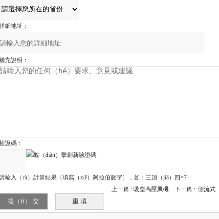
詳細地址：
補充說明：
驗證碼：
請輸入（rù）計算結果（填寫（xiě）阿拉伯數字），如：三加（jiā）四=7
上一篇 :
吸塵高壓風機
下一篇 :
側流式（