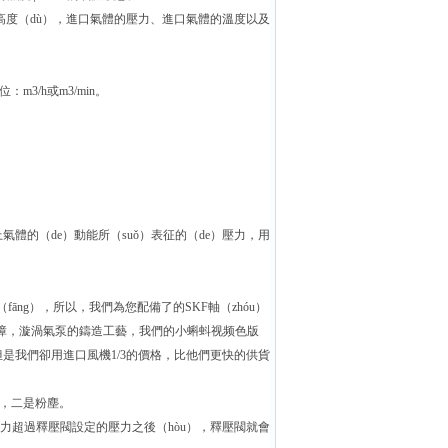
度（dù），進口氣體的壓力、進口氣體的溫度以及
3/h或m3/min。
上氣體的（de）動能所（suǒ）表征的（de）壓力，用
（fāng），所以，我們為您配備了的SKF軸（zhóu）
何故障，漩渦氣泵的鑄造工藝，我們的小蝌蚪视频色版
是我們卻用進口風機1/3的價格，比他們更快的供貨
力，二是粉塵。
力超過釋壓閥設定的壓力之後（hòu），釋壓閥就會