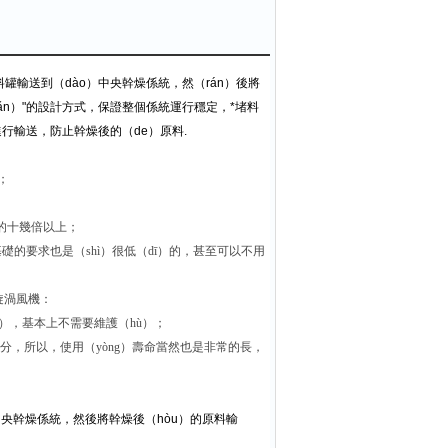
料罐輸送到（dào）中央幹燥係統，然（rán）後將
ǎn）"的設計方式，保證整個係統運行穩定，*堵料
進行輸送，防止幹燥後的（de）原料.
；
機的十幾倍以上；
礎的要求也是（shì）很低（dī）的，甚至可以不用
型旋渦風機：
i），基本上不需要維護（hù）；
分，所以，使用（yòng）壽命當然也是非常的長，
中央幹燥係統，然後將幹燥後（hòu）的原料輸