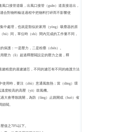
，進風口接管道吸，出風口接管（guǎn）道直接送出，
風機適合對物料輸送過程中把物料打碎而不影響使
），做集中處理，也就是類似於家用（yòng）吸塵器的原
（bú）同，單位時（shí）間內完成的工作量不同，
）的保護：一是壓力，二是粉塵（chén）。
用壓力（lì）超過釋壓閥設定的壓力之後，釋
的過濾精度的過濾濾芯，不同的濾芯有不同的維護方法
使用時，要注（zhù）意通風散熱；當（dāng）環
風溫度較高的高壓（yā）鼓風機。
過大會導致跳閘，為防（fáng）止跳閘或（huò）省
調節閥。
）壓值之70%以下。