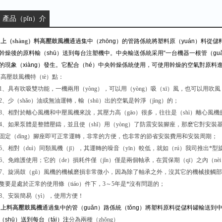
產品（pǐn）介
紹：
上（shàng）料高壓鼓風機
通過集中（zhōng）的管路係統將塑料原（yuán）料從儲
幹燥後的原料輸（shū）送到每台注塑機中。中央輸送係統采用“一台機器一根管（gu
的現象（xiàng）發生。它配合（hé）中央幹燥係統使用，可使用幹燥的空氣對原料
高壓鼓風機特（tè）點：
1、具有吹吸雙功能，一機兩用（yòng），可以用（yòng）吸（xī）風，也可以用吹風
2、少（shǎo）油或無油運轉，輸（shū）出的空氣是幹淨（jìng）的；
3、相對於離心風機和中壓風機來說，其壓力高（gāo）很多，往往是（shì）離心風
4、如果泵體是整體壓鑄，並且使（shǐ）用（yòng）了防震安裝腳座，那麽它對安裝基
固定（dìng）腳座即可正常運轉，非常的方便，也非常的節省安裝費用和安裝周期；
5、相對（duì）同類風機（jī），其運轉的噪音（yīn）較低，就如（rú）我司推出*
6、免維護使用；它的（de）損耗件僅（jǐn）僅是兩個軸承，在質保期（qī）之內（nè
7、旋渦鼓（gǔ）風機的機械磨損非常微小，因為除了軸承之外，沒其它的機械接觸部
隻要是處於正常的使用條（tiáo）件下，3～5年是*沒有問題的；
8、安裝簡易（yì），使用方便！
上料高壓鼓風機
通過集中的管（guǎn）路係統（tǒng）將塑料原料從儲料罐輸送到
（shū）送到每台（tái）注
分為兩種（zhǒng）