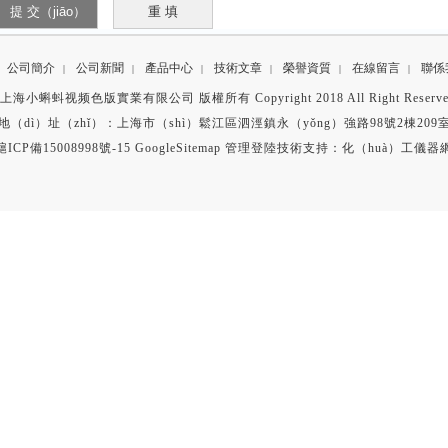
公司簡介
公司新聞
產品中心
技術文章
榮譽資質
在線留言
聯係
|
|
|
|
|
|
上海小蝌蚪视频色版實業有限公司 版權所有 Copyright 2018 All Right Reserv
地（dì）址（zhǐ）：上海市（shì）鬆江區泗涇鎮永（yǒng）強路98號2棟209
滬ICP備15008998號-15
GoogleSitemap
管理登陸
技術支持：
化（huà）工儀器