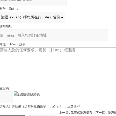
省份（fèn）：
詳細地址：
補充（chōng）說明：
驗證碼：
請輸入計算結果（填寫阿拉伯數字），如（rú）：三加四=7
上一篇 :
氣環式漩渦氣泵
下一篇 :
漩渦