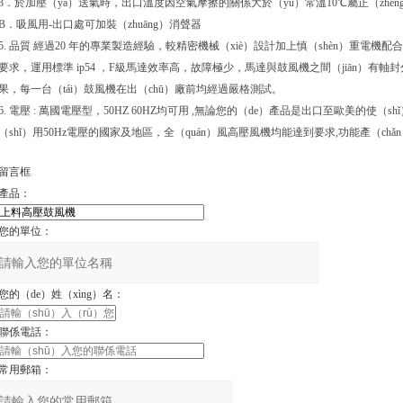
3．於加壓（yā）送氣時，出口溫度因空氣摩擦的關係大於（yú）常溫10℃屬正（zhè
B．吸風用-出口處可加裝（zhuāng）消聲器
5. 品質 經過20 年的專業製造經驗，較精密機械（xiè）設計加上慎（shèn）重電
要求，運用標準 ip54 ，F級馬達效率高，故障極少，馬達與鼓風機之間（jiān）有軸
果，每一台（tái）鼓風機在出（chū）廠前均經過嚴格測試。
6. 電壓 : 萬國電壓型，50HZ 60HZ均可用 ,無論您的（de）產品是出口至歐美的使（s
（shǐ）用50Hz電壓的國家及地區，全（quán）風高壓風機均能達到要求,功能產（chǎn
留言框
產品：
您的單位：
您的（de）姓（xìng）名：
聯係電話：
常用郵箱：