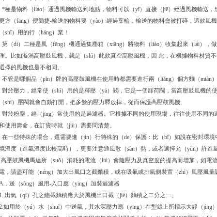
*種是物料（liào）通過風機輸送到地點，物料可以（yǐ）直接（jiē）經過風機輸送
更方（fāng）便簡捷-輸送的物料要（yào）經過葉輪，輸送的物料會被打碎，這款
（shǐ）用的行（háng）業！
第（dì）二種是風（fēng）機通過集塵箱（xiāng）將物料（liào）收集起來（lái
理。比如漩渦高壓鼓風機，就是（shì）此款真空高壓風機，因 此，在根據物料材質不
選擇的風機也是不相同。
不管是哪個品（pǐn）牌的高壓鼓風機在使用時都需要進行兩（liǎng）個方麵（miàn
對於壓力，經常使（shǐ）用的是釋壓（yā）閥，它是一個卸荷閥，當高壓鼓風機的使
（shì）壓閥就會自動打開，把多餘的壓力釋放掉，從而保護高壓鼓風機。
對於粉塵，經（jīng）常使用的是過濾器。它根據不同的使用現場，往往使用不同
和使用壽命，在訂貨時就（jiù）需要問清楚。
在一些特殊的場合，還需要進（jìn）行特殊的（de）保護：比（bǐ）如說在密封環境中
境溫度（進氣溫度比較高時），更要注意通風散（sàn）熱，或者選擇允（yǔn）許進
高壓鼓風機馬達所（suǒ）消耗的電流（liú）會隨壓力及真空度的提高而增加，如電流
電，請盡可能（néng）加大出風口之截麵積，或在吸氣或排氣側裝置（zhì）風壓風量
A．送（sòng）風用-入口應（yīng）加裝過濾器
1.,出氣（qì）孔之總截麵積應大於風機出口截（jié）麵積之二分之一。
2.如用於（yú）水（shuǐ）中送氣，其水深壓力應（yīng）在型錄上所標示大靜（jìng