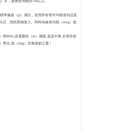
ng）常，故應使用鐵管1M以上。
機配合標準儀器（qì）測試，使用所有零件均能達到品質
封分試，預防異物進入。同時為確保功能（néng）效
hǐ）用60Hz,高電壓的（de）國家,還是中東,非洲等使
）齊全,讓（ràng）您無後顧之憂 !