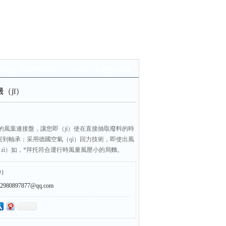
shàng）料高壓鼓風機
> 上（shàng）料高壓鼓風機
（jī）
的風葉連接盤，讓您即（jí）使在直接抽取廢料的時
害到軸承；采用德國空氣（qì）回力技術，即使出風
（zì）如，*拜托符合運行時風量風壓小的局麵。
è）
0897877@qq.com