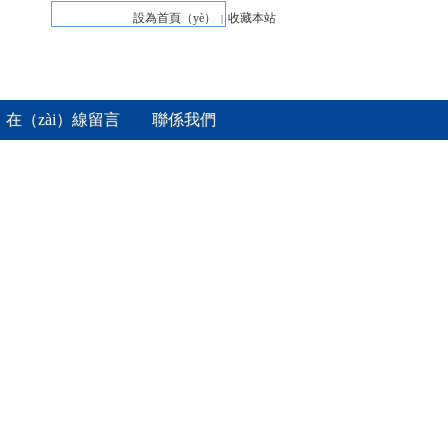
設為首頁（yè）
收藏本站
|
在（zài）線留言
聯係我們