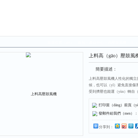
當前位置（zhì）：
首頁
>
產品中心
>
高壓鼓風機
>
上（
上料高（gāo）壓鼓風機
簡要描述：
上料高壓鼓風機人性化的獨立
候，也可以（yǐ）避免直接傷
受到擠壓也能運（yùn）轉自
打印當（dāng）前頁（y
發郵件給我們（men）：298
分享到：