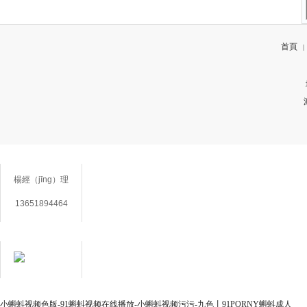
首頁
|
聯係方式（shì）
楊經（jīng）理
13651894464
在線客服
用心服務（wù）
小蝌蚪视频色版-91蝌蚪视频在线播放-小蝌蚪视频污污-九色丨91PORNY蝌蚪成人