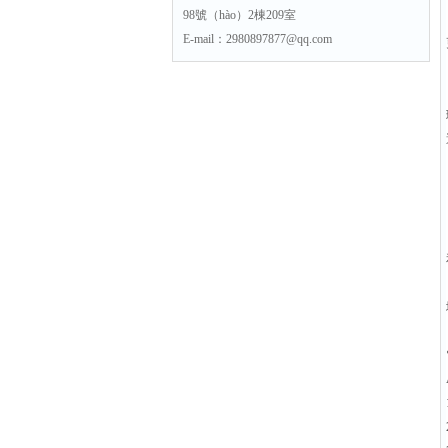
98號（hào）2棟209室
E-mail：2980897877@qq.com