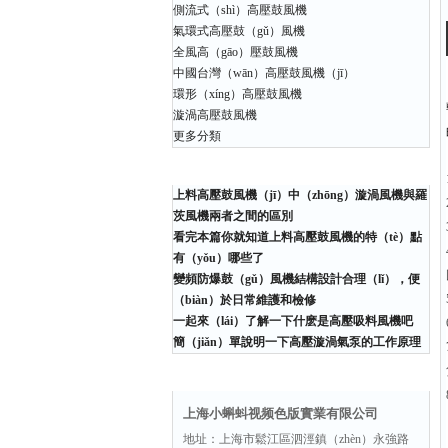
側流式（shì）高壓鼓風機
氣環式高壓鼓（gǔ）風機
全風高（gāo）壓鼓風機
中國台灣（wān）高壓鼓風機（jī）
環形（xíng）高壓鼓風機
漩渦高壓鼓風機
更多分類
相關文（wén）章
上料高壓鼓風機（jī）中（zhōng）漩渦風機與羅
茨風機兩者之間的區別
看完本篇你就知道上料高壓鼓風機的特（tè）點
有（yǒu）哪些了
變頻防爆鼓（gǔ）風機結構設計合理（lǐ），便
（biàn）於日常維護和檢修
一起來（lái）了解一下什麽是高壓吸料風機吧
簡（jiǎn）單說明一下高壓漩渦氣泵的工作原理
聯係方式
上海小蝌蚪视频色版實業有限公司
地址：上海市鬆江區泗涇鎮（zhèn）永強路