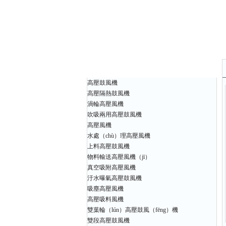
產（chǎn）品中心
高壓鼓風機
高壓隔熱鼓風機
渦輪高壓風機
吹吸兩用高壓鼓風機
高壓風機
水處（chù）理高壓風機
上料高壓鼓風機
物料輸送高壓風機（jī）
真空吸附高壓風機
汙水曝氣高壓鼓風機
吸塵高壓風機
高壓吸料風機
雙葉輪（lún）高壓鼓風（fēng）機
雙段高壓鼓風機