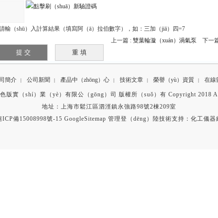
請輸（shū）入計算結果（填寫阿（ā）拉伯數字），如：三加（jiā）四=7
上一篇 :
雙葉輪漩（xuán）渦氣泵
下一篇
司簡介
公司新聞
產品中（zhōng）心
技術文章
榮譽（yù）資質
在線
|
|
|
|
|
（shí）業（yè）有限公（gōng）司 版權所（suǒ）有 Copyright 2018 All Ri
地址：上海市鬆江區泗涇鎮永強路98號2棟209室
ICP備15008998號-15
GoogleSitemap
管理登（dēng）陸
技術支持：
化工儀器