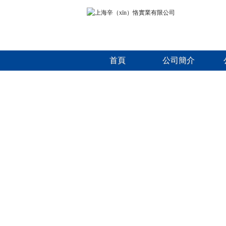
首頁
公司簡介