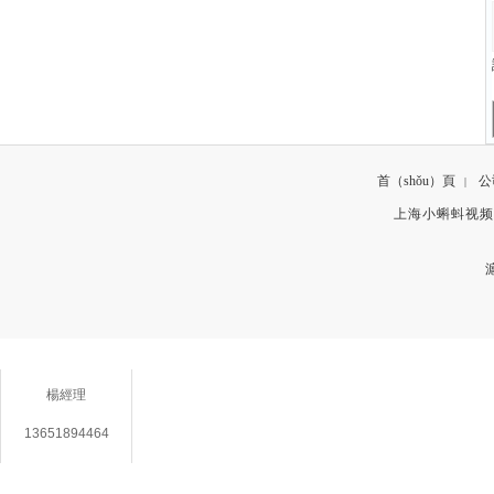
首（shǒu）頁
公
|
上海小蝌蚪视频色版實
滬
聯係方式
楊經理
13651894464
在線（xiàn）客服