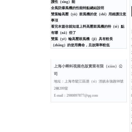
護性（xìng）能
全風防爆風機的性能特點總結說明
雙葉輪高壓（yā）鼓風機的使（shǐ）用維護注意
事項
看完本篇你就知道上料高壓鼓風機的特（tè）點
有哪（nǎ）些了
雙葉（yè）輪高壓鼓風機（jī）具有較長
（zhǎng）的使用壽命，且故障率較低
聯係方（fāng）式
上海小蝌蚪视频色版實業有限（xiàn）公
司
地址：上海市鬆江區泗（sì）涇鎮永強路98號
2棟209室
E-mail：2980897877@qq.com