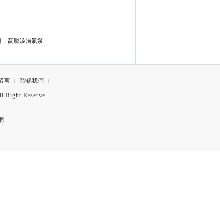
 :
高壓漩渦氣泵
留言
聯係我們
|
|
ght Reserve
網