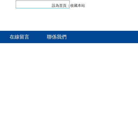
設為首頁
收藏本站
|
在線留言
聯係我們