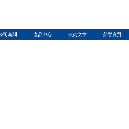
公司新聞
產品中心
技術文章
榮譽資質